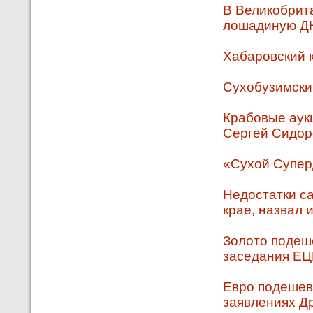
В Великобрит
лошадиную Д
Хабаровский 
Сухобузимски
Крабовые аук
Сергей Сидор
«Сухой Суперд
Недостатки с
крае, назвал 
Золото подеш
заседания ЕЦ
Евро подешеве
заявлениях Д