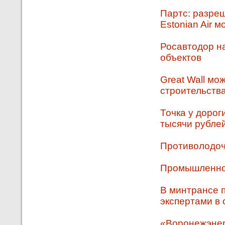
Партс: разре
Estonian Air м
Росавтодор на
объектов
Great Wall мо
строительства
Точка у дорог
тысячи рубле
Противолодоч
Промышленное
В минтрансе 
экспертами в 
«Воронежэнер