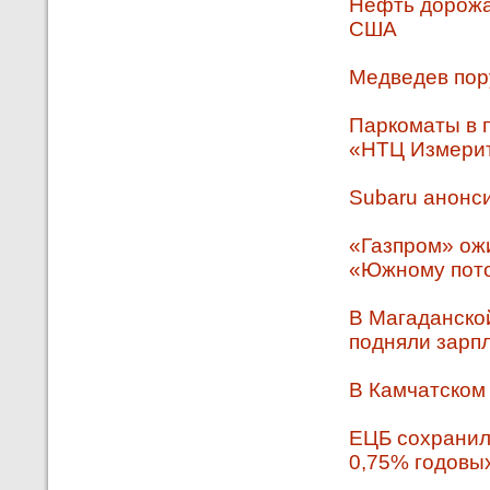
Нефть дорожа
США
Медведев пор
Паркоматы в 
«НТЦ Измери
Subaru анонс
«Газпром» ож
«Южному пот
В Магаданско
подняли зарп
В Камчатском 
ЕЦБ сохранил 
0,75% годовы