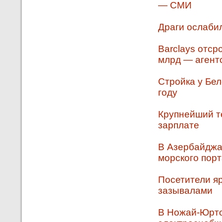
— СМИ
Драги ослаби
Barclays отср
млрд — агент
Стройка у Бел
году
Крупнейший т
зарплате
В Азербайджа
морского пор
Посетители яр
зазывалами
В Ножай-Юрто