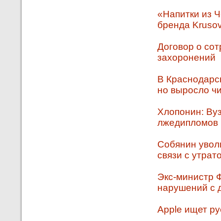
«Напитки из 
бренда Krusov
Договор о со
захоронений
В Краснодарс
но выросло ч
Хлопонин: Ву
лжедипломов
Собянин увол
связи с утрат
Экс-министр 
нарушений с 
Apple ищет р