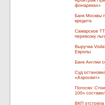
Арбитраж При
фонариках»
Банк Москвы 
кредита
Самарское ТТ
перевозку льг
Выручка Voda
Европы
Банк Англии 
Суд остановил
«Аэросвит»
Погосян: Сто
100» состави
ВКП отстояла