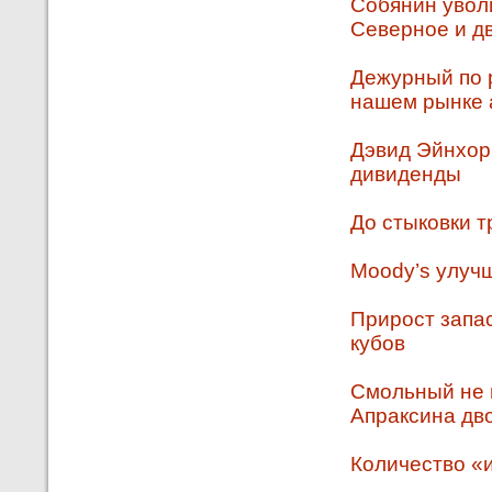
Собянин увол
Северное и д
Дежурный по 
нашем рынке 
Дэвид Эйнхорн
дивиденды
До стыковки т
Moody’s улуч
Прирост запас
кубов
Смольный не 
Апраксина дв
Количество «