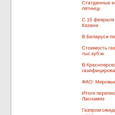
Статданные из
пятницу
С 15 февраля
Казани
В Беларуси п
Стоимость газ
тыс.куб.м
В Красноярско
газифициров
ФАО: Мировые
Итоги перепи
Ласнамяэ
Газпром ожид