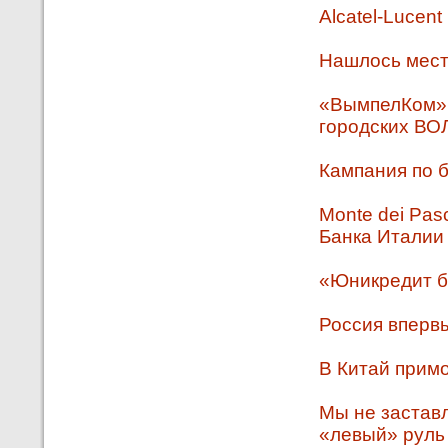
Alcatel-Lucen
Нашлось мест
«ВымпелКом» в
городских ВО
Кампания по 
Monte dei Pas
Банка Италии
«Юникредит б
Россия вперв
В Китай прим
Мы не застав
«левый» руль