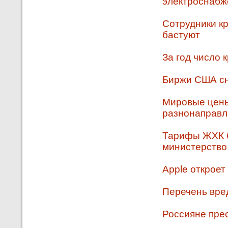
электроснабж
Сотрудники к
бастуют
За год число 
Биржи США сн
Мировые цены
разнонаправл
Тарифы ЖХК б
министерств
Apple открое
Перечень вре
Россияне пре