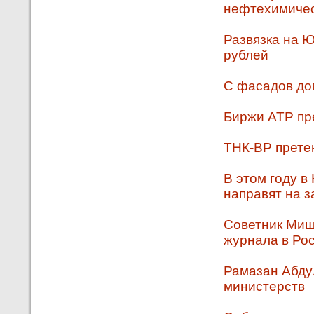
нефтехимичес
Развязка на 
рублей
С фасадов до
Биржи АТР пр
ТНК-ВР претен
В этом году 
направят на 
Советник Миш
журнала в Ро
Рамазан Абду
министерств