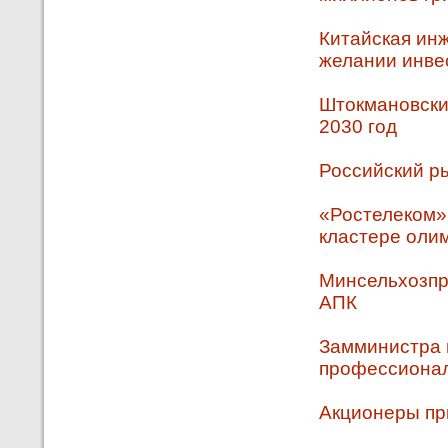
Китайская ин
желании инве
Штокмановский
2030 год
Российский р
«Ростелеком»
кластере оли
Минсельхозпр
АПК
Замминистра н
профессионал
Акционеры пр