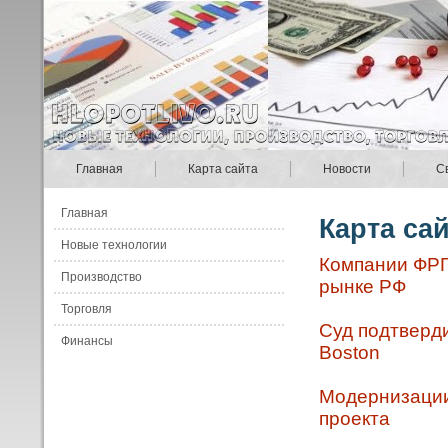
Главная
Карта сайта
Новости
С
Главная
Карта са
Новые технологии
Компании ФРГ
Производство
рынке РФ
Торговля
Суд подтверд
Финансы
Boston
Модернизации
проекта