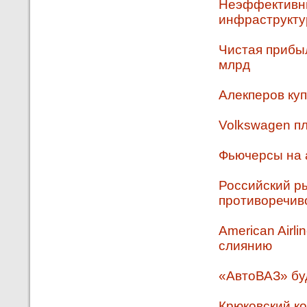
Неэффективны
инфраструкту
Чистая прибыл
млрд
Алекперов ку
Volkswagen п
Фьючерсы на 
Российский р
противоречив
American Airl
слиянию
«АвтоВАЗ» бу
Крюковский ко