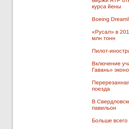
Биржи АТР от
курса йены
Boeing Dreaml
«Русал» в 201
млн тонн
Пилот-иностр
Включение уч
Гавань» экон
Перерезанная
поезда
В Свердловск
павильон
Больше всего