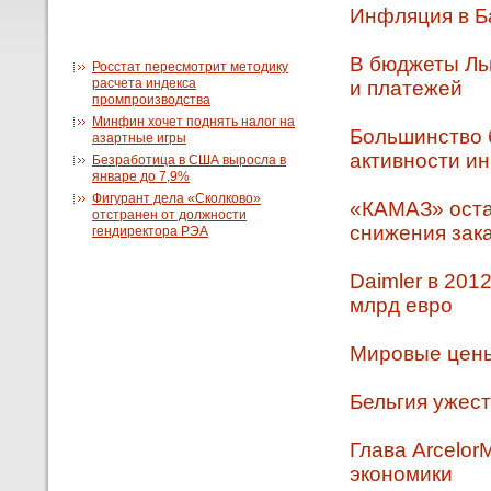
Инфляция в Б
В бюджеты Льв
Росстат пересмотрит методику
расчета индекса
и платежей
промпроизводства
Минфин хочет поднять налог на
Большинство 
азартные игры
активности и
Безработица в США выросла в
январе до 7,9%
Фигурант дела «Сколково»
«КАМАЗ» остан
отстранен от должности
снижения зак
гендиректора РЭА
Daimler в 201
млрд евро
Мировые цены
Бельгия ужест
Глава Arcelor
экономики