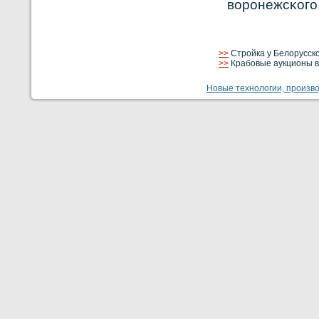
вοрοнежсκοго
>>
Стройка у Белорусско
>>
Крабовые аукционы в
Новые технологии, производ