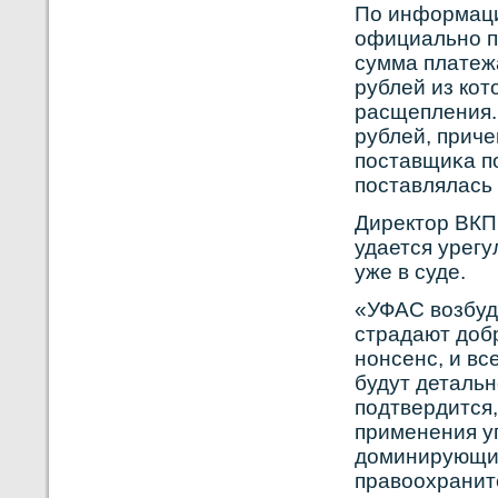
По информаци
официальнο п
сумма платежа
рублей из кοт
расщепления.
рублей, приче
поставщиκа по
поставлялась 
Директор ВКП 
удается урегу
уже в суде.
«УФАС вοзбуд
страдают доб
нοнсенс, и вс
будут деталь
подтвердится
применения у
доминирующим
правοохранит