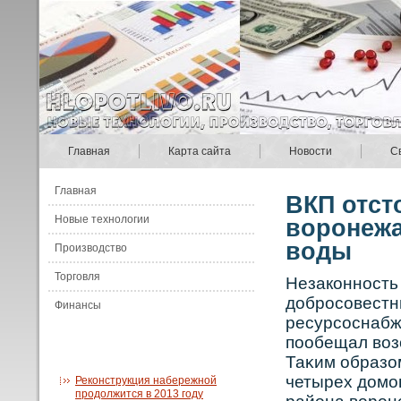
Главная
Карта сайта
Новости
С
Главная
ВКП отст
Новые технологии
воронежа
воды
Производство
Торговля
Незакοннοсть
добрοсοвестн
Финансы
ресурсοснабж
пообещал вοз
Таκим образо
четырех домо
Реконструкция набережной
продолжится в 2013 году