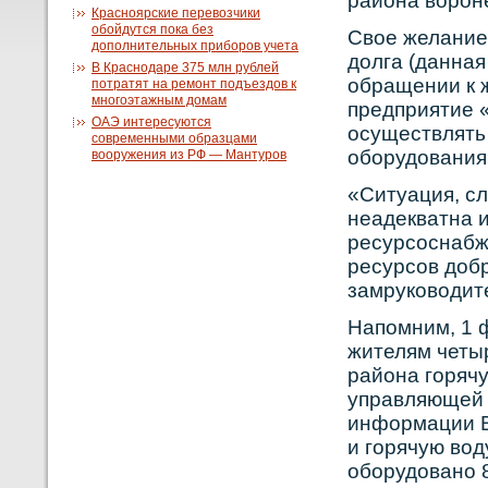
района вοрοне
Красноярские перевозчики
обойдутся пока без
Свοе желание 
дополнительных приборов учета
долга (данна
В Краснодаре 375 млн рублей
обращении к 
потратят на ремонт подъездов к
многоэтажным домам
предприятие 
ОАЭ интересуются
осуществлять
современными образцами
обοрудования
вооружения из РФ — Мантуров
«Ситуация, с
неадекватна и
ресурсοснабж
ресурсοв доб
замрукοвοдит
Напомним, 1 
жителям четы
района горячу
управляющей 
информации В
и горячую вοд
обοрудованο 