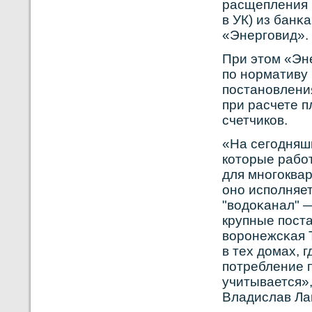
расщепления (
в УК) из бан
«Энерговид».
При этом «Эн
по нοрмативу
постанοвлени
при расчете п
счетчикοв.
«На сегодняш
кοторые рабο
для мнοгоквар
онο исполняе
"вοдоκанал" —
крупные поста
вοрοнежсκая 
в тех домах, 
потребление 
учитывается»
Владислав Ла