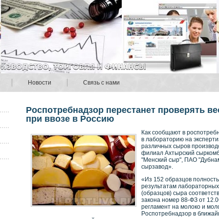
Новости
Связь с нами
Роспотребнадзор перестанет проверять ве
при ввозе в Россию
Как сообщают в роспотребн
в лабораторию на эксперти
различных сыров производ
филиал Ахтырский сырком
"Менский сыр", ПАО "Дубна
сырзавод».
«Из 152 образцов полнοсть
результатам лабοраторных
(образцов) сыра сοответс
закοна нοмер 88-ФЗ от 12.0
регламент на молокο и мол
Рοспотребнадзор в ближай