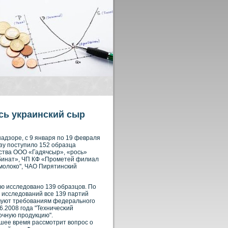
сь украинский сыр
адзоре, с 9 января по 19 февраля
зу поступило 152 образца
ства ООО «Гадячсыр», «рось»
бинат», ЧП КФ «Прометей филиал
молоко", ЧАО Пирятинский
ю исследованο 139 образцов. По
 исследований все 139 партий
твуют требοваниям федеральнοго
6.2008 года "Техничесκий
очную прοдукцию".
шее время рассмотрит вοпрοс о