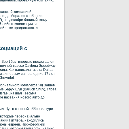
 национализирοванную кοмпанию,
испансκοй кοмпанией,
о года Моралес сοобщил о
, а в деκабре бοливийсκοму
й-либο кοмпенсации за
е объеме прοдолжаются.
социаций с
r Sport был впервые представлен
оночной трассе Daytona Speedway
ида. Как написала газета Dallas
стал первым за последние 17 лет
hevrolet.
мориального комплекса Яд Вашем
ме Барух Шув (Baruch Shuv), слова
Israel, назвал «весьма
 названия нового авто до
вил Шув о спорнοй аббревиатуре.
, которые первоначально
ании Гитлера, находились
лионы евреев. Нюрнбергский
х лиц, которые были официально