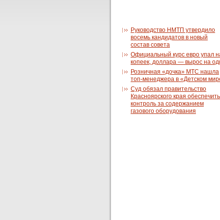
Руководство НМТП утвердило
восемь кандидатов в новый
состав совета
Официальный курс евро упал н
копеек, доллара — вырос на од
Розничная «дочка» МТС нашла
топ-менеджера в «Детском мир
Суд обязал правительство
Красноярского края обеспечить
контроль за содержанием
газового оборудования