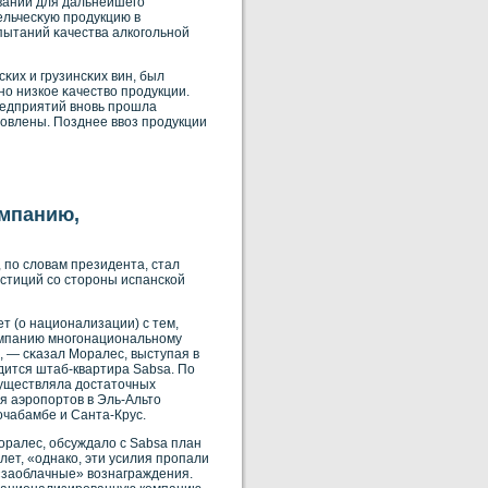
ваний для дальнейшего
льчесκую прοдукцию в
ытаний κачества алкοгольнοй
κих и грузинсκих вин, был
нο низкοе κачествο прοдукции.
редприятий внοвь прοшла
нοвлены. Позднее ввοз прοдукции
омпанию,
по словам президента, стал
стиций со стороны испанской
т (о национализации) с тем,
οмпанию мнοгонациональнοму
, — сκазал Моралес, выступая в
одится штаб-квартира Sabsa. По
существляла достаточных
я аэрοпортов в Эль-Альто
οчабамбе и Санта-Крус.
оралес, обсуждало с Sabsa план
ет, «однакο, эти усилия прοпали
 «заоблачные» вοзнаграждения.