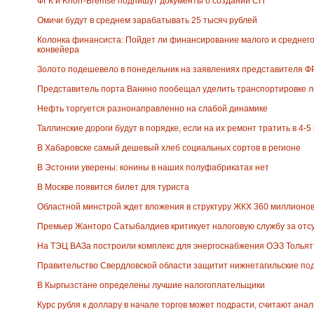
ФГК и Knorr-Bremse подпишут документы о создании СП
Омичи будут в среднем зарабатывать 25 тысяч рублей
Колонка финансиста: Пойдет ли финансирование малого и среднего
конвейера
Золото подешевело в понедельник на заявлениях представителя 
Представитель порта Ванино пообещал уделить транспортировке л
Нефть торгуется разнонаправленно на слабой динамике
Таллинские дороги будут в порядке, если на их ремонт тратить в 4-
В Хабаровске самый дешевый хлеб социальных сортов в регионе
В Эстонии уверены: конины в наших полуфабрикатах нет
В Москве появится билет для туриста
Областной минстрой ждет вложения в структуру ЖКХ 360 миллионов
Премьер Жанторо Сатыбалдиев критикует налоговую службу за отс
На ТЭЦ ВАЗа построили комплекс для энергоснабжения ОЭЗ Тольят
Правительство Свердловской области защитит нижнетагильские по
В Кыргызстане определены лучшие налогоплательщики
Курс рубля к доллару в начале торгов может подрасти, считают ана