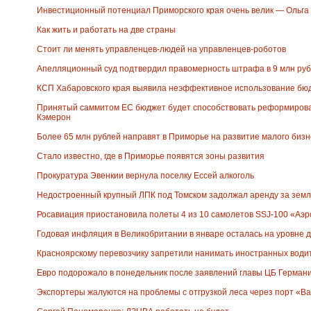
Инвестиционный потенциал Приморского края очень велик — Ольга
Как жить и работать на две страны
Стоит ли менять управленцев-людей на управленцев-роботов
Апелляционный суд подтвердил правомерность штрафа в 9 млн ру
КСП Хабаровского края выявила неэффективное использование бю
Принятый саммитом ЕС бюджет будет способствовать реформирова
Кэмерон
Более 65 млн рублей направят в Приморье на развитие малого бизне
Стало известно, где в Приморье появятся зоны развития
Прокуратура Эвенкии вернула поселку Ессей алкоголь
Недостроенный крупный ЛПК под Томском задолжал аренду за землю
Росавиация приостановила полеты 4 из 10 самолетов SSJ-100 «Аэ
Годовая инфляция в Великобритании в январе осталась на уровне 
Красноярскому перевозчику запретили нанимать иностранных води
Евро подорожало в понедельник после заявлений главы ЦБ Герман
Экспортеры жалуются на проблемы с отгрузкой леса через порт «