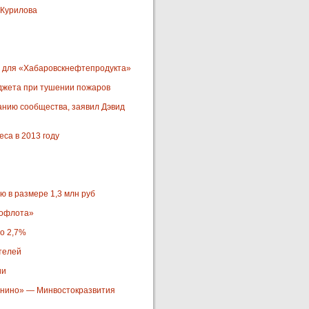
 Курилова
б для «Хабаровскнефтепродукта»
джета при тушении пожаров
нию сообщества, заявил Дэвид
са в 2013 году
 в размере 1,3 млн руб
рофлота»
до 2,7%
телей
ии
Ванино» — Минвостокразвития