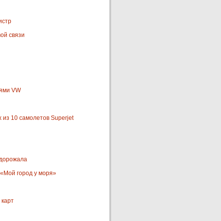
истр
ой связи
иями VW
из 10 самолетов Superjet
одорожала
 «Мой город у моря»
 карт