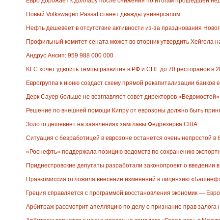
Евро дорожает к доллару после снижения по итогам прошедшей не
Новый Volkswagen Passat станет дважды универсалом
Нефть дешевеет в отсутствие активности из-за празднования Нового
Профильный комитет сената может во вторник утвердить Хейгела н
Андрус Ансип: 959 988 000 000
KFC хочет удвоить темпы развития в РФ и СНГ до 70 ресторанов в 2
Еврогруппа к июню создаст схему прямой рекапитализации банков
Дерк Сауер больше не возглавляет совет директоров «Ведомостей»
Решение по внешней помощи Кипру от еврозоны должно быть приня
Золото дешевеет на заявлениях замглавы Федрезерва США
Ситуация с безработицей в еврозоне останется очень непростой 
«Роснефть» поддержала позицию ведомств по сохранению экспорт
Приднестровские депутаты разработали законопроект о введении в
Правкомиссия отложила внесение изменений в лицензию «Башнефти
Греция справляется с программой восстановления экономик — Евро
Арбитраж рассмотрит апелляцию по делу о признание прав залога