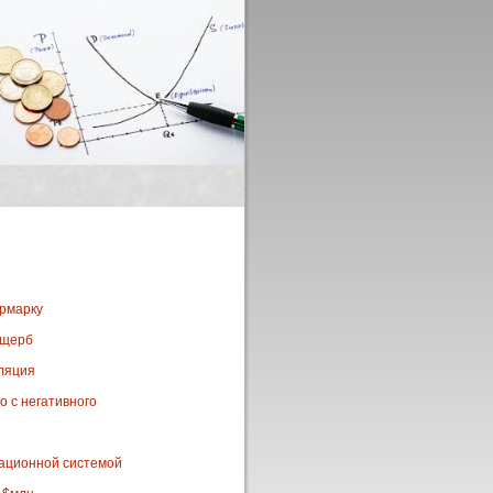
ярмарку
ущерб
лляция
о с негативного
гационной системой