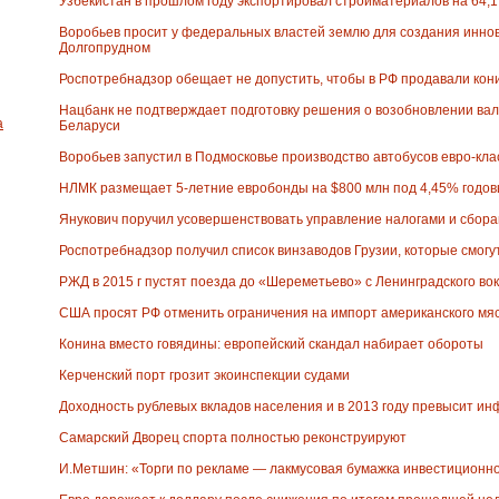
Узбекистан в прошлом году экспортировал стройматериалов на 64,1
Воробьев просит у федеральных властей землю для создания иннов
Долгопрудном
Роспотребнадзор обещает не допустить, чтобы в РФ продавали кон
Нацбанк не подтверждает подготовку решения о возобновлении ва
а
Беларуси
Воробьев запустил в Подмосковье производство автобусов евро-кла
НЛМК размещает 5-летние евробонды на $800 млн под 4,45% годов
Янукович поручил усовершенствовать управление налогами и сбор
Роспотребнадзор получил список винзаводов Грузии, которые смогу
РЖД в 2015 г пустят поезда до «Шереметьево» с Ленинградского во
США просят РФ отменить ограничения на импорт американского мя
Конина вместо говядины: европейский скандал набирает обороты
Керченский порт грозит экоинспекции судами
Доходность рублевых вкладов населения и в 2013 году превысит и
Самарский Дворец спорта полностью реконструируют
И.Метшин: «Торги по рекламе — лакмусовая бумажка инвестиционн