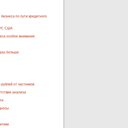
 бизнеса по пути кредитного
ФРС США
еса особое внимание
5 раз больше
 рублей от частников
утствие анализа
ти
дносы
литики