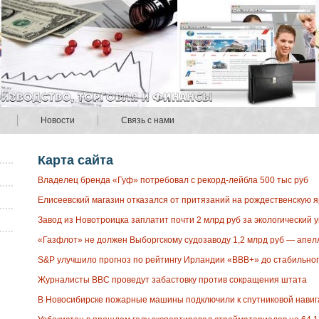
Новости
Связь с нами
Карта сайта
Владелец бренда «Гуф» потребовал с рекорд-лейбла 500 тыс руб
Елисеевский магазин отказался от притязаний на рождественскую 
Завод из Новотроицка заплатит почти 2 млрд руб за экологический 
«Газфлот» не должен Выборгскому судозаводу 1,2 млрд руб — апе
S&P улучшило прогноз по рейтингу Ирландии «ВВВ+» до стабильног
Журналисты BBC проведут забастовку против сокращения штата
В Новосибирске пожарные машины подключили к спутниковой нави