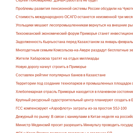
Сергей Пономаренко: ДЗНВА работать не будет
Проблемы развития пенсионной системы России обсудили на Чукот
Стоимость международного ОСАГО останется неизменной три меся
Угольщики мешают лесопромышленникам вернуться на внешние ры
Тихоокеанский экономический форум Приморья станет инвестицио
Задолженность Кыргызстана перед Казахстаном за январь-февраль 
Многодетным семьям Комсольска-на-Амуре раздадут бесплатные з
Жители Хабаровска тратят на отдых миллиарды
Новую дорогу начнут строить в Приморье
Составлен рейтинг популярных банков в Казахстане
Территории под создание технопарков и промышленных площадок 
Хлебопекарная отрасль Приморья находится в плачевном состояни
Крупный ресурсный судостроительный центр планируют создать в
ГСС компенсируют «Аэрофлоту» затраты из-за простоя SSJ-100
Дежурный по рынку: В связи с каникулами в Китае неделя на росси
Министр Мединский просит разрешить Минкульту проводить госуда