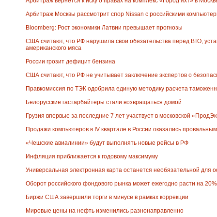
Арбитраж вернется к иску о правах на комплекс «Город яхт» в Москв
Арбитраж Москвы рассмотрит спор Nissan с российскими компьютерщи
Bloomberg: Рост экономики Латвии превышает прогнозы
США считают, что РФ нарушила свои обязательства перед ВТО, уста
американского мяса
России грозит дефицит бензина
США считают, что РФ не учитывает заключение экспертов о безопас
Правкомиссия по ТЭК одобрила единую методику расчета таможен
Белорусские гастарбайтеры стали возвращаться домой
Грузия впервые за последние 7 лет участвует в московской «ПродЭ
Продажи компьютеров в IV квартале в России оказались провальны
«Чешские авиалинии» будут выполнять новые рейсы в РФ
Инфляция приближается к годовому максимуму
Универсальная электронная карта останется необязательной для
Оборот российского фондового рынка может ежегодно расти на 20%
Биржи США завершили торги в минусе в рамках коррекции
Мировые цены на нефть изменились разнонаправленно