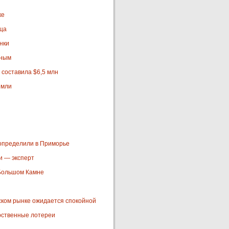
ке
ца
нки
нным
составила $6,5 млн
емли
определили в Приморье
и — эксперт
 Большом Камне
йском рынке ожидается спокойной
рственные лотереи