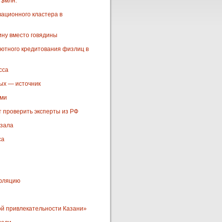
 $млн.
ационного кластера в
ину вместо говядины
лютного кредитования физлиц в
сса
ых — источник
ами
т проверить эксперты из РФ
кзала
са
нфляцию
ой привлекательности Казани»