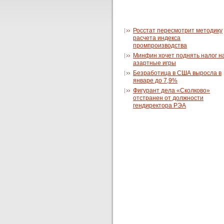
Росстат пересмотрит методику
расчета индекса
промпроизводства
Минфин хочет поднять налог н
азартные игры
Безработица в США выросла в
январе до 7,9%
Фигурант дела «Сколково»
отстранен от должности
гендиректора РЭА