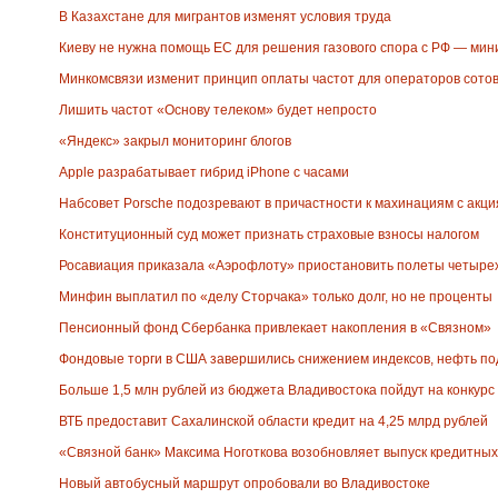
В Казахстане для мигрантов изменят условия труда
Киеву не нужна помощь ЕС для решения газового спора с РФ — мин
Минкомсвязи изменит принцип оплаты частот для операторов сотов
Лишить частот «Основу телеком» будет непросто
«Яндекс» закрыл мониторинг блогов
Apple разрабатывает гибрид iPhone с часами
Набсовет Porsche подозревают в причастности к махинациям с акц
Конституционный суд может признать страховые взносы налогом
Росавиация приказала «Аэрофлоту» приостановить полеты четырех 
Минфин выплатил по «делу Сторчака» только долг, но не проценты
Пенсионный фонд Сбербанка привлекает накопления в «Связном»
Фондовые торги в США завершились снижением индексов, нефть п
Больше 1,5 млн рублей из бюджета Владивостока пойдут на конкурс
ВТБ предоставит Сахалинской области кредит на 4,25 млрд рублей
«Связной банк» Максима Ноготкова возобновляет выпуск кредитных
Новый автобусный маршрут опробовали во Владивостоке