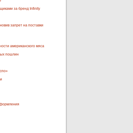
е
ками за бренд Infinity
новив запрет на поставки
ности американского мяса
ных пошлин
кспо»
ми
 оформления