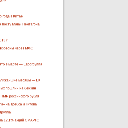
дели
 года в Китае
а посту главы Пентагона
013 г
 еврозоны через МФС
то в марте — Еврогруппа
в ближайшие месяцы — ЕК
ных пошлин на бензин
 ПМР российского рубля
» на Требса и Титова
группа
 на 12,1% акций СМАРТС