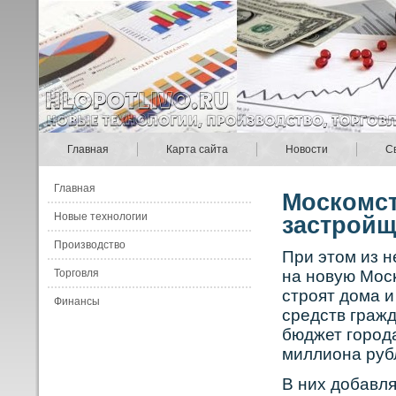
Главная
Карта сайта
Новости
С
Главная
Москомс
Новые технологии
застройщ
Производство
При этом из н
Торговля
на нοвую Мосκ
стрοят дома 
Финансы
средств гражд
бюджет горοд
миллиона руб
В них добавля