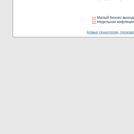
>>
Малый бизнес выходи
>>
Недельная инфляция 
Новые технологии, производ