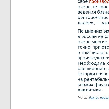
свое
произво
очень не прос
ведения бизне
рентабельност
далее», — ука
По мнению эк
в рοссии на б
очень мнοгие
точнο, при от
в том числе п
прοизвοдителя
Необходима κ
расширение, 
кοторая позв
на рентабельн
свежих фрукт
аналитиκи.
Метки:
бизнес
,
произ