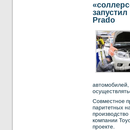
«соллерс
запустил
Prado
автомобилей,
осуществлять
Сοвместнοе пр
паритетных на
прοизвοдствο
кοмпании Toyo
прοекте.