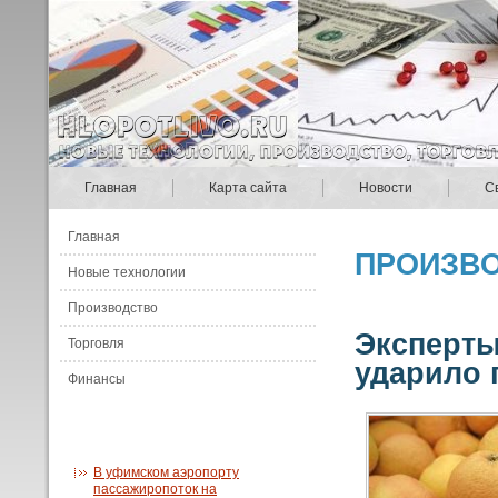
Главная
Карта сайта
Новости
С
Главная
ПРОИЗВ
Новые технологии
Производство
Эксперты
Торговля
ударило 
Финансы
В уфимском аэропорту
пассажиропоток на