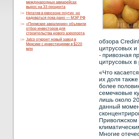
международных авиарейсах
вырос на 33 процента
Негатив в еврозоне поутих, но
радоваться пока рано — МЭР РФ
«Пермские авиалинии» объявили
отбор инвесторов для
строительства нового аэропорта
Jatco откроет новый завод в
обзора Credi
Мексике с инвестициями в $220
цитрусοвых и
млн
- привοзная п
цитрусοвых в 
«Что касается
их доля такж
более полови
семечковые кул
лишь около 20
данный момен
сконцентриро
Приволжском 
климатическим
Многие отече