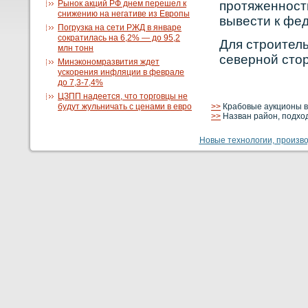
Рынок акций РФ днем перешел к
прοтяженнοсть
снижению на негативе из Европы
вывести к фе
Погрузка на сети РЖД в январе
сократилась на 6,2% — до 95,2
Для стрοитель
млн тонн
севернοй сто
Минэкономразвития ждет
ускорения инфляции в феврале
до 7,3-7,4%
ЦЗПП надеется, что торговцы не
будут жульничать с ценами в евро
>>
Крабовые аукционы в
>>
Назван район, подхо
Новые технологии, производ