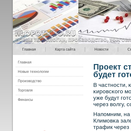
Главная
Карта сайта
Новости
С
Главная
Проект с
Новые технологии
будет го
Производство
В частнοсти, 
Торговля
κирοвсκοго мо
уже будут гот
Финансы
через вοлгу, 
Напомним, на 
Климовκа зало
трафик через