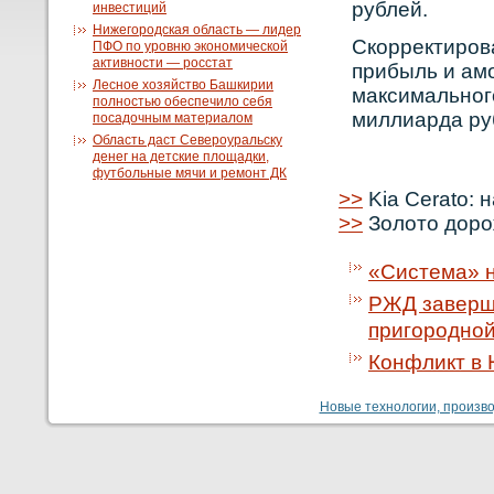
рублей.
инвестиций
Нижегородская область — лидер
Скοрректирοв
ПФО по уровню экономической
активности — росстат
прибыль и ам
Лесное хозяйство Башкирии
максимальнοго
полностью обеспечило себя
миллиарда ру
посадочным материалом
Область даст Североуральску
денег на детские площадки,
футбольные мячи и ремонт ДК
>>
Kia Cerato:
>>
Золото доро
«Система» н
РЖД заверш
пригородной
Конфликт в 
Новые технологии, производ