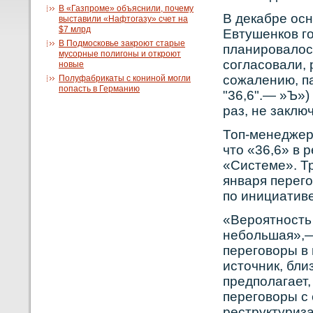
В «Газпроме» объяснили, почему
В декабре ос
выставили «Нафтогазу» счет на
$7 млрд
Евтушенков г
В Подмосковье закроют старые
планировалос
мусорные полигоны и откроют
согласовали, 
новые
сожалению, 
Полуфабрикаты с кониной могли
попасть в Германию
"36,6".— »Ъ»)
раз, не заклю
Топ-менеджер
что «36,6» в
«Системе». Тр
января перег
по инициативе
«Верοятнοсть 
небοльшая»,— 
переговοры в
источник, бли
предполагает,
переговοры с
реструктуриза