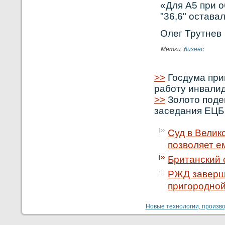
«Для А5 при о
"36,6" остава
Олег Трутнев
Метки:
бизнес
>>
Госдума прин
работу инвали
>>
Золото поде
заседания ЕЦБ
Суд в Велик
позволяет е
Британский с
РЖД заверш
пригородной
Новые технологии, производ