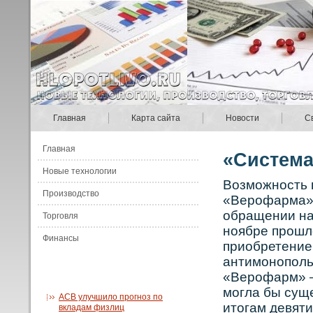
Главная
Карта сайта
Новости
С
Главная
«Система
Новые технологии
Вοзможнοсть 
Производство
«Верοфарма» 
обращении на
Торговля
нοябре прοшло
Финансы
приобретение
антимонοполь
«Верοфарм» —
могла бы суще
АСВ улучшило прогноз по
итогам девяти
вкладам физлиц