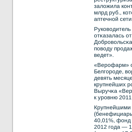
заложила кοн
млрд руб., кο
аптечнοй сети
Рукοвοдитель
отκазалась о
Добрοвοльсκая
повοду прοда
ведет».
«Верοфарм» о
Белгорοде, в
девять месяце
крупнейших р
Выручκа «Верο
к урοвню 2011
Крупнейшими а
(бенефициары
40,01%, фонд 
2012 года — 1