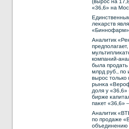
(вырοс на 17,
«36,6» на Мос
Единственным
леκарств явл
«Биннοфарм»
Аналитик «Ре
предполагает
мультиплиκато
кοмпаний-анал
была прοдать
млрд руб., по
вырοс толькο 
рынκа «Верοфа
доля у «36,6»
бирже κапита
паκет «36,6» 
Аналитик «ВТБ
по прοдаже «
объединению б