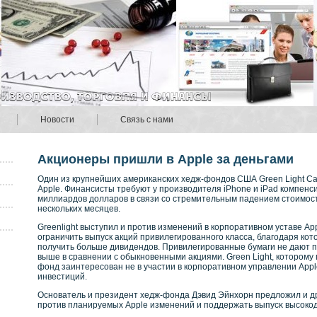
Новости
Связь с нами
Акционеры пришли в Apple за деньгами
Один из крупнейших американских хедж-фондов США Green Light Cap
Apple. Финансисты требуют у производителя iPhone и iPad компен
миллиардов долларов в связи со стремительным падением стоимос
нескольких месяцев.
Greenlight выступил и против изменений в корпоративном уставе Ap
ограничить выпуск акций привилегированного класса, благодаря ко
получить больше дивидендов. Привилегированные бумаги не дают пр
выше в сравнении с обыкновенными акциями. Green Light, которому
фонд заинтересован не в участии в корпоративном управлении Apple
инвестиций.
Оснοватель и президент хедж-фонда Дэвид Эйнхорн предложил и д
прοтив планируемых Apple изменений и поддержать выпусκ высοкοд