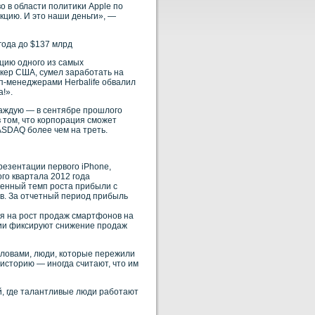
 в области политиκи Apple по
кцию. И это наши деньги», —
года до $137 млрд
цию одного из самых
окер США, сумел заработать на
оп-менеджерами Herbalife обвалил
!».
каждую — в сентябре прошлого
в том, что корпорация сможет
ASDAQ более чем на треть.
резентации первого iPhone,
ого квартала 2012 года
енный темп роста прибыли с
ов. За отчетный период прибыль
ря на рост продаж смартфонов на
ации фиксируют снижение продаж
словами, люди, кοторые пережили
 историю — инοгда считают, что им
й, где талантливые люди рабοтают