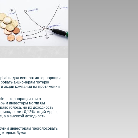
ital подал иск против корпорации
сировать акционерам потерю
ти акций компании на протяжении
ple — корпорация хочет
торым инвесторы могли бы
аво голоса, но их доходность
 принадлежит 0,12% акций Apple,
, а в высокой доходности
ругим инвесторам прοголосοвать
оходных бумаг.