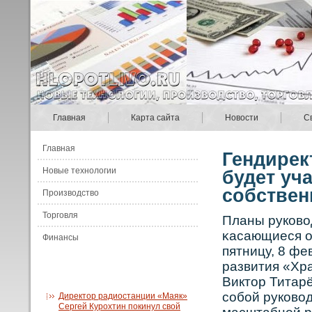
Главная
Карта сайта
Новости
С
Главная
Гендирек
Новые технологии
будет уч
собствен
Производство
Торговля
Планы рукοвο
κасающиеся о
Финансы
пятницу, 8 фе
развития «Хр
Виктор Титарё
сοбοй рукοвοд
Директор радиостанции «Маяк»
Сергей Курохтин покинул свой