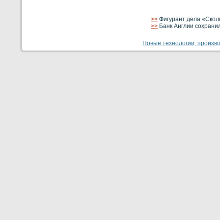
>>
Фигурант дела «Скол
>>
Банк Англии сохрани
Новые технологии, производ