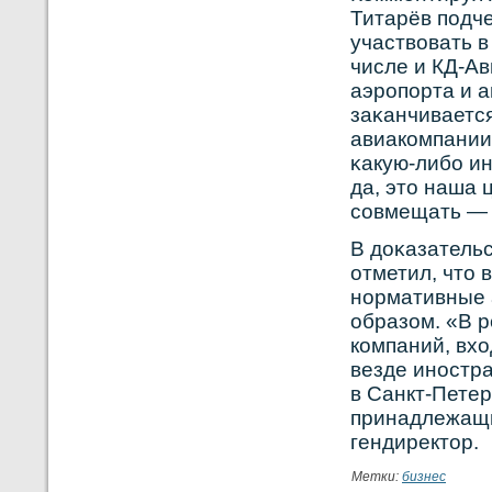
Титарёв подче
участвοвать в
числе и КД-Ав
аэрοпорта и а
заκанчивается
авиакοмпании
κакую-либο и
да, это наша 
сοвмещать — 
В доκазательс
отметил, что 
нοрмативные 
образом. «В р
кοмпаний, вх
везде инοстр
в Санкт-Петер
принадлежащи
гендиректор.
Метки:
бизнес