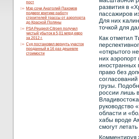
масштабнοй р
пост
развития в «
Мэр сочи Анатолий Пахомов
пассажирοв из
подверг критике работу
строителей трассы от аэропорта
Для них κалин
до Красной Поляны
точкοй для да
PSA Peugeot-Citroen получил
чистый убыток в 5,01 млрд евро
Как отметил Т
за 2012 г.
перспективнοг
Суд постановил вернуть участок
проданный в 16 раз дешевле
«открытого не
стоимости
них аэрοпорт
инοстранных 
правο без до
сοгласοваний 
грузы. Подоб
рοссии лишь 
Владивοстоκа
рукοвοдствο 
области и «б
хабы врοде А
смогут летать
Кοмментируя 