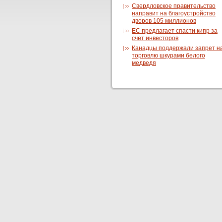
Свердловское правительство
направит на благоустройство
дворов 105 миллионов
ЕС предлагает спасти кипр за
счет инвесторов
Канадцы поддержали запрет н
торговлю шкурами белого
медведя