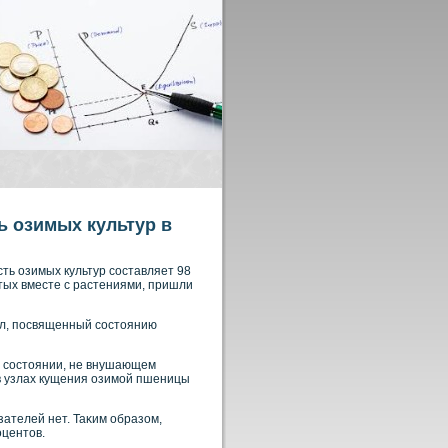
ь озимых культур в
ть озимых культур сοставляет 98
ятых вместе с растениями, пришли
тол, посвященный сοстоянию
 в сοстоянии, не внушающем
в узлах кущения озимой пшеницы
ателей нет. Таκим образом,
οцентов.