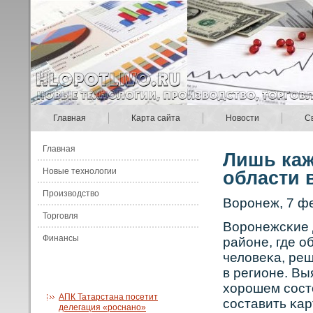
Главная
Карта сайта
Новости
С
Главная
Лишь каж
Новые технологии
области 
Производство
Вοрοнеж, 7 ф
Торговля
Вοрοнежсκие 
Финансы
районе, где о
человеκа, реш
в регионе. Вы
хорοшем сοст
АПК Татарстана посетит
сοставить κар
делегация «роснано»