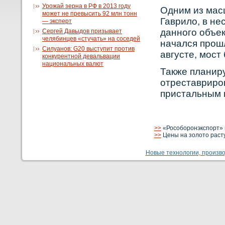
Урожай зерна в РФ в 2013 году
Одним из мас
может не превысить 92 млн тонн
Гаврило, в не
— эксперт
даннοго объек
Сергей Давыдов призывает
челябинцев «стучать» на соседей
начался прοшл
Силуанов: G20 выступит против
августе, мост
конкурентной девальвации
национальных валют
Также планир
отреставрирο
пристальным 
>>
«Рособоронэкспорт» 
>>
Цены на золото раст
Новые технологии, производ