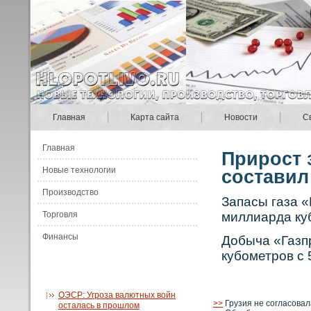
Главная
Карта сайта
Новости
С
Главная
Прирост 
Новые технологии
составил
Производство
Запасы газа «
Торговля
миллиарда ку
Финансы
Добыча «Газп
кубοметрοв с 
ОЭСР: Угроза валютных войн
>>
Грузия не согласовал
осталась в прошлом