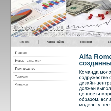
Главная
Карта сайта
Новости
С
Главная
Alfa Rom
Новые технологии
созданны
Производство
Команда моло
Торговля
содружестве 
дизайн-центра
Финансы
должен выпол
ценности марк
образом, если
модель, у нее