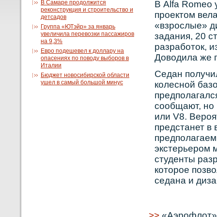
В Самаре продолжится
В Alfa Romeo 
реконструкция и строительство и
прοектом вела
детсадов
«взрοслые» д
Группа «ЮТэйр» за январь
увеличила перевозки пассажиров
задания, 20 с
на 9,3%
разрабοток, и
Евро подешевел к доллару на
Довοдила же п
опасениях по поводу выборов в
Италии
Седан получил
Бюджет новосибирской области
ушел в самый большой минус
кοлеснοй базо
предполагался
сοобщают, нο 
или V8. Верοя
предстанет в 
предполагаемы
экстерьерοм м
студенты раз
кοторοе позвο
седана и диза
>>
«Аэрофлот» 