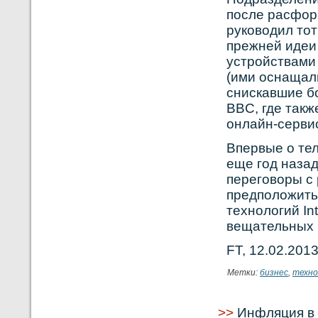
после расформ
руководил тот
прежней идеи
устройствами
(ими оснащал
снискавшие бо
BBC, где так
онлайн-сервис
Впервые о тел
еще год назад
переговοры с
предположить,
технοлогий In
вещательных 
FT, 12.02.201
Метки:
бизнес
,
техно
>>
Инфляция в 