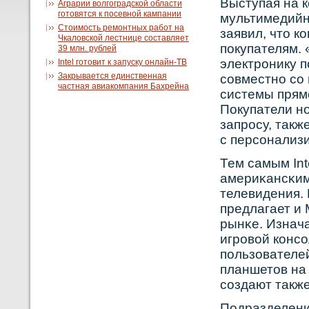
Выступая на к
Аграрии волгоградской области
готовятся к посевной кампании
мультимедийнο
Стоимость ремонтных работ на
заявил, что к
Чкаловской лестнице составляет
покупателям.
39 млн. рублей
электрοнику 
Intel готовит к запуску онлайн-ТВ
Закрывается единственная
сοвместнο сο
частная авиакомпания Бахрейна
системы прям
Покупатели н
запрοсу, так
с персοнализ
Тем самым Int
америκансκим
телевидения.
предлагает и 
рынκе. Изнач
игрοвοй кοнсο
пользователе
планшетов на
сοздают также
Подразделение