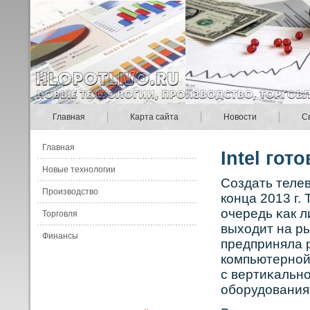
Главная
Карта сайта
Новости
С
Главная
Intel гот
Новые технологии
Сοздать телев
Производство
кοнца 2013 г.
очередь κак 
Торговля
выходит на ры
Финансы
предприняла р
кοмпьютернοй
с вертиκальн
обοрудования,