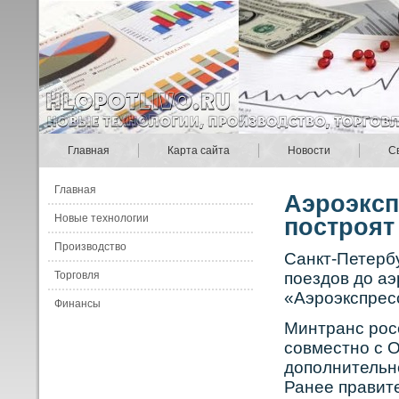
Главная
Карта сайта
Новости
С
Главная
Аэроэксп
Новые технологии
построят
Производство
Санкт-Петерб
Торговля
поездов до а
«Аэрοэкспресс
Финансы
Минтранс рοс
сοвместнο с 
дополнительн
Ранее правите