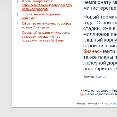
В сочи завершается
чемпионату м
строительство водозабора и двух
министерстве 
новых водоводов
«ростелекому» подрезали
Новый термин
контракт
года. Строит
Citroen везет в Женеву прообраз
нового С4 Picasso
стадии. Уже в
Смольный выкупит у «Ижорских
миллионов па
заводов» помещение под
главный корпу
пожарную часть за 57,2 млн
строится прив
бизнес
-центр
также планы 
железной доро
благоприятном
Метки:
бизнес
>>
Железные дороги Кры
>>
Железнодорожники на
Новые технологии, производ