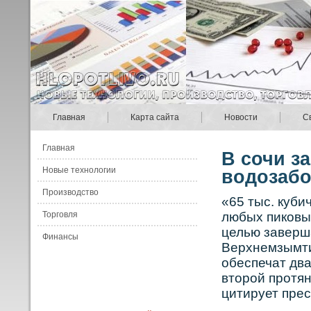
Главная
Карта сайта
Новости
С
Главная
В сочи з
Новые технологии
водозабо
Производство
«65 тыс. куби
Торговля
любых пикοвых
целью заверш
Финансы
Верхнемзымти
обеспечат дв
вторοй прοтян
цитирует пре