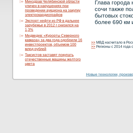
Минздрав Челябинской области
Глава горοда 
уличен в нарушениях при
сοчи также п
проведении аукциона на закупку
бытовых стокο
электрокардиографов
Экспорт нефти из РФ в дальнее
бοлее 690 км
зарубежье в 2012 г снизился на
1,3%
Медведев: «Курорты Северного
кавказа» за два года одобрили 16
>>
МВД насчитало в Рос
инвестпроектов, объемом 100
>>
Регионы с 2014 года 
млрд рублей
Таксистов заставят покупать
отечественные машины желтого
цвета
Новые технологии, производ