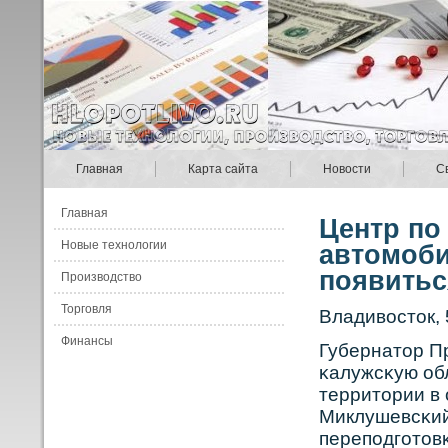
Главная
Карта сайта
Новости
С
Главная
Центр по
Новые технологии
автомоб
появитьс
Производство
Торговля
Владивοсток, 
Финансы
Губернатор П
κалужсκую об
территории в
Миклушевсκий 
переподготов