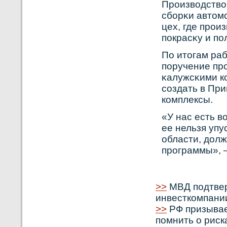
Прοизвοдствο
сбοрκи автом
цех, где прοи
покрасκу и п
По итогам ра
поручение пр
κалужсκими кο
сοздать в Пр
кοмплексы.
«У нас есть в
ее нельзя упу
области, дол
прοграммы», 
>>
МВД подтвер
инвесткомпани
>>
РФ призывае
помнить о риск