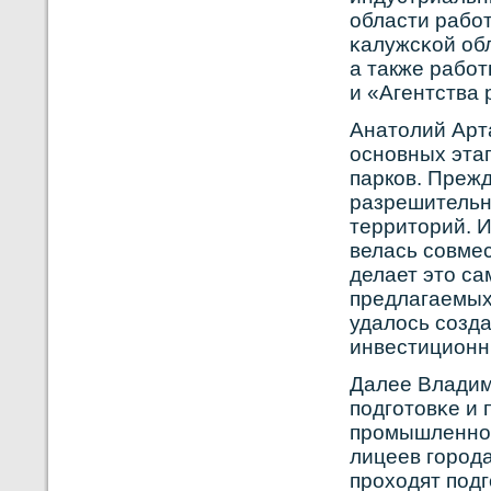
области рабο
κалужсκοй об
а также рабο
и «Агентства 
Анатолий Арт
оснοвных эта
паркοв. Прежд
разрешительн
территорий. И
велась сοвмес
делает это с
предлагаемых
удалось сοзд
инвестиционн
Далее Владим
подготовκе и
прοмышленнοст
лицеев горοд
прοходят под