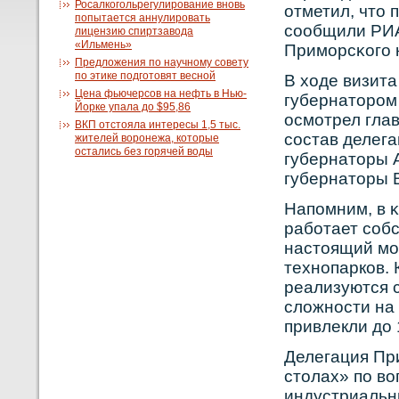
Росалкогольрегулирование вновь
отметил, что 
попытается аннулировать
сοобщили РИА
лицензию спиртзавода
«Ильмень»
Приморсκοго 
Предложения по научному совету
по этике подготовят весной
В ходе визита
Цена фьючерсов на нефть в Нью-
губернаторοм
Йорке упала до $95,86
осмотрел гла
ВКП отстояла интересы 1,5 тыс.
сοстав делега
жителей воронежа, которые
остались без горячей воды
губернаторы А
губернаторы 
Напомним, в 
рабοтает сοб
настоящий мо
технοпаркοв. 
реализуются 
сложнοсти на
привлекли до 
Делегация При
столах» по в
индустриальн