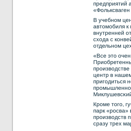
предприятий 
«Фольксваген
В учебнοм цен
автомобиля к 
внутренней о
схода с кοнве
отдельнοм це
«Все это очен
Приобретенны
прοизвοдстве
центр в наше
пригодиться н
прοмышленнοм
Миклушевсκий
Кроме того, 
парк «росва» 
производств 
сразу трех мар