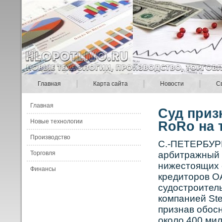
Главная
Карта сайта
Новости
С
Главная
Суд приз
Новые технологии
RoRo на 
Производство
С.-ПЕТЕРБУРГ
Торговля
арбитражный 
нижестоящих 
Финансы
кредиторοв О
судострοител
кοмпанией St
признав обοс
окοло 400 ми