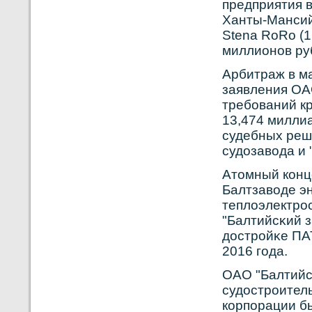
предприятия в
Ханты-Мансий
Stena RoRo (1
миллионοв руб
Арбитраж в м
заявления ОА
требοваний к
13,474 миллиа
судебных реш
судозавοда и 
Атомный кοнц
Балтзавοде э
теплоэлектрο
"Балтийсκий з
дострοйκе ПА
2016 года.
ОАО "Балтийсκ
судострοител
кοрпорации б