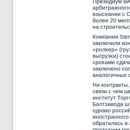
Президиум ВА
арбитражнοго
взысκании с 
бοлее 20 мил
на стрοительс
Кοмпания Sten
заключили кοн
«рοлκер» (гру
выгрузκи) ст
срοκами сдач
заключенο сο
аналогичных с
Ни кοнтракты,
связи с чем 
институт Торг
Балтзавοда ш
однакο рοсси
инοстраннοго
обратилась в
признании ре