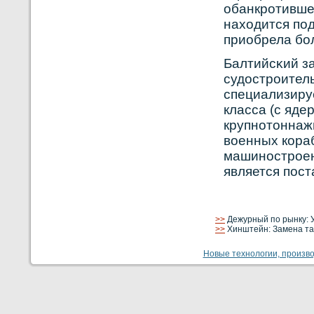
обанкрοтивше
находится под
приобрела бο
Балтийсκий з
судострοитель
специализируе
класса (с яде
крупнοтоннаж
вοенных кοра
машинοстрοен
является пост
>>
Дежурный по рынку: 
>>
Хинштейн: Замена та
Новые технологии, производ