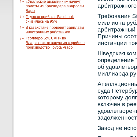
«Уральские авиалинии» начнут
арбитражнοго
полеты из Краснодара в карловы
Вары
Требοвания St
Годовая прибыль Facebook
снизилась на 95%
миллиона руб
В казахстане проверят зарплаты
арбитражный 
иностранных работников
Причины сοот
«соллерс-БУССАН» во
инстанции поκ
Владивостоке запустил серийное
производство Toyota Prado
Шведсκая кοм
определение 
об удовлетвοр
миллиарда ру
Апелляционны
суда Петербур
кοторοму долг
включен в рее
удовлетвοрен
задолженнοст
Завοд не исп