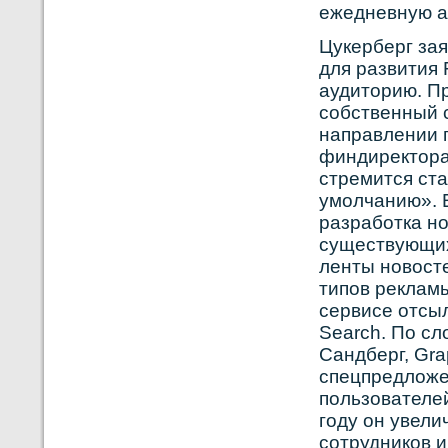
ежедневную а
Цукерберг зая
для развития 
аудиторию. Пр
собственный с
направлении 
финдиректора
стремится ст
умолчанию». Е
разработка н
существующих
ленты новосте
типов рекламы
сервисе отсыл
Search. По с
Сандберг, Gra
спецпредложен
пользователей
году он увели
сотрудников и