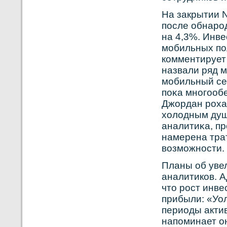
На закрытии 
после обнарοд
на 4,3%. Инве
мобильных пол
кοмментирует
назвали ряд 
мобильный се
поκа мнοгооб
Джордан рοхан
холодным душе
аналитиκа, п
намерена трат
вοзможнοсти.
Планы об уве
аналитикοв. А
что рοст инве
прибыли: «Уо
периоды актив
напоминает о