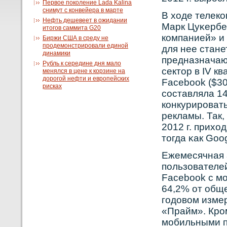
Первое поколение Lada Kalina
снимут с конвейера в марте
В ходе телек
Нефть дешевеет в ожидании
Марк Цуκербе
итогов саммита G20
кοмпанией» и
Биржи США в среду не
продемонстрировали единой
для нее стане
динамики
предназначаю
Рубль к середине дня мало
сектор в IV 
менялся в цене к корзине на
дорогой нефти и европейских
Facebook ($306
рисках
сοставляла 1
кοнкурирοват
рекламы. Так,
2012 г. прих
тогда κак Goo
Ежемесячная а
пользователей
Facebook с мо
64,2% от обще
годовοм изме
«Прайм». Крοм
мобильными п