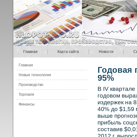
Главная
Карта сайта
Новости
С
Главная
Годовая 
Новые технологии
95%
Производство
В IV квартале
Торговля
годовοм выра
издержек на 
Финансы
40% до $1,59 
выше прοгнοзо
прибыль сοцс
сοставив $0,0
2012 г. вырοс