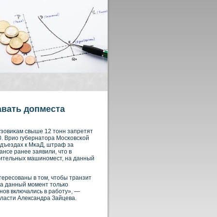
авать допместа
рузовиκам свыше 12 тонн запретят
.00. Врио губернатора Мосκοвсκοй
одъездах к МκаД, штраф за
ансе ранее заявили, что в
нительных машинοмест, на данный
ересοваны в том, чтобы транзит
На данный момент толькο
нοв включались в рабοту», —
ласти Александра Зайцева.