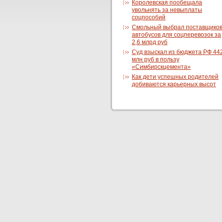
Королевская пообещала
увольнять за невыплаты
соцпособий
Смольный выбрал поставщико
автобусов для соцперевозок за
2,6 млрд руб
Суд взыскал из бюджета РФ 44
млн руб в пользу
«Симбирскцемента»
Как дети успешных родителей
добиваются карьерных высот