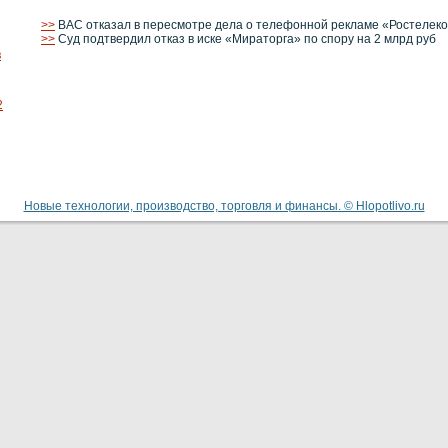
>>
ВАС отказал в пересмотре дела о телефонной рекламе «Ростелек
>>
Суд подтвердил отказ в иске «Мираторга» по спору на 2 млрд руб
в
2
Новые технологии, производство, торговля и финансы. © Hlopotlivo.ru