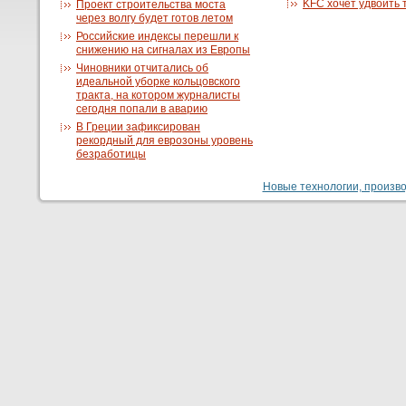
KFC хочет удвоить 
Проект строительства моста
через волгу будет готов летом
Российские индексы перешли к
снижению на сигналах из Европы
Чиновники отчитались об
идеальной уборке кольцовского
тракта, на котором журналисты
сегодня попали в аварию
В Греции зафиксирован
рекордный для еврозоны уровень
безработицы
Новые технологии, производ