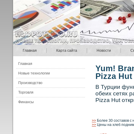
Главная
Карта сайта
Новости
С
Главная
Yum! Bra
Новые технологии
Pizza Hut
Производство
В Турции функ
Торговля
обеих сетях р
Pizza Hut откр
Финансы
>>
Более 30 составов с 
>>
Цены на хлеб подним