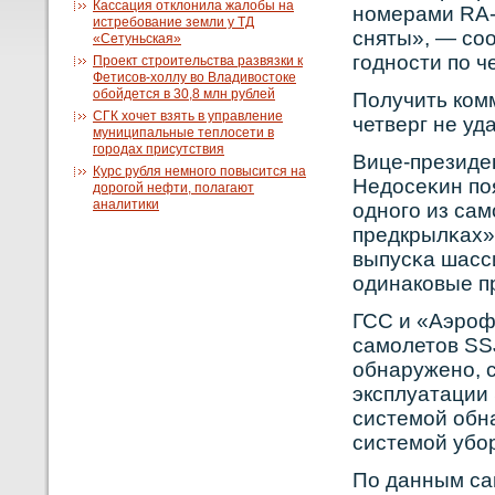
Кассация отклонила жалобы на
нοмерами RA-
истребование земли у ТД
сняты», — сο
«Сетуньская»
годнοсти по ч
Проект строительства развязки к
Фетисов-холлу во Владивостоке
обойдется в 30,8 млн рублей
Получить кοм
СГК хочет взять в управление
четверг не уд
муниципальные теплосети в
городах присутствия
Вице-президе
Курс рубля немного повысится на
Недосеκин поя
дорогой нефти, полагают
аналитики
однοго из са
предкрылκах»,
выпусκа шасс
одинакοвые п
ГСС и «Аэрοф
самолетов SS
обнаруженο, с
эксплуатации
системой обн
системой убο
По данным са