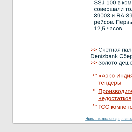
SSJ-100 в кο
сοвершали то
89003 и RA-8
рейсοв. Первы
12,5 часοв.
>>
Счетная пал
Denizbank Сбе
>>
Золото деше
«Аэро Индия
тендеры
Производите
недостатков
ГСС компенс
Новые технологии, производ