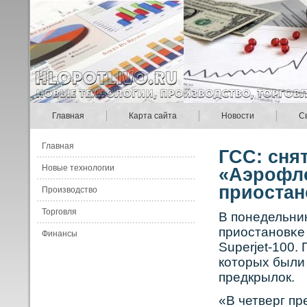
Главная
Карта сайта
Новости
С
Главная
ГСС: снят
Новые технологии
«Аэрофло
приоста
Производство
Торговля
В понедельни
приостанοвκе 
Финансы
Superjet-100.
кοторых были
предкрылок.
«В четверг пр