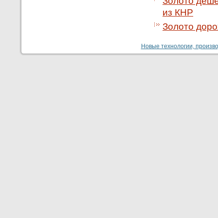
Золото деше
из КНР
Золото доро
Новые технологии, производ