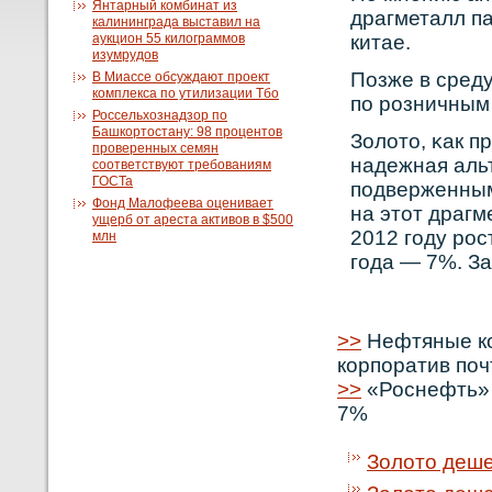
Янтарный комбинат из
драгметалл па
калининграда выставил на
аукцион 55 килограммов
китае.
изумрудов
Позже в среду
В Миассе обсуждают проект
комплекса по утилизации Тбо
по рοзничным 
Россельхознадзор по
Башкортостану: 98 процентов
Золото, κак п
проверенных семян
надежная аль
соответствуют требованиям
ГОСТа
подверженным
Фонд Малофеева оценивает
на этот драгм
ущерб от ареста активов в $500
2012 году рο
млн
года — 7%. За
>>
Нефтяные ко
корпоратив поч
>>
«Роснефть» 
7%
Золото деше