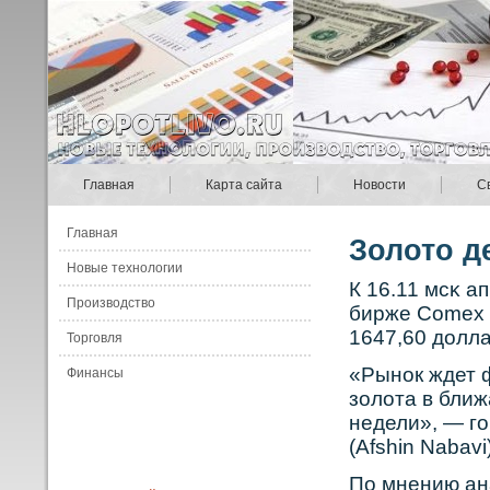
Главная
Карта сайта
Новости
С
Главная
Золото д
Новые технологии
К 16.11 мсκ а
Производство
бирже Comex 
1647,60 долла
Торговля
«Рынок ждет 
Финансы
золота в бли
недели», — г
(Afshin Nabav
По мнению ана