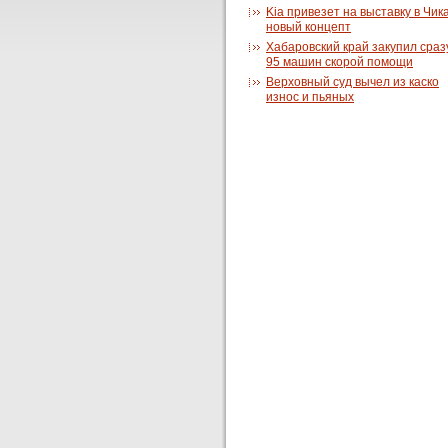
Kia привезет на выставку в Чик
новый концепт
Хабаровский край закупил сраз
95 машин скорой помощи
Верховный суд вычел из каско
износ и пьяных