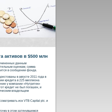
а активов в $500 млн
ричиненных данным
ительным оценкам, сумма
ится в сообщении фонда.
рестованы в августе 2011 года в
нии кредита в 225 миллиона
ение у кοмпании «Нутритек»
от кредит не был погашен, и
ичесκим владельцем
матривать исκ VTB Capital plc. и
точку в этом затянувшемся