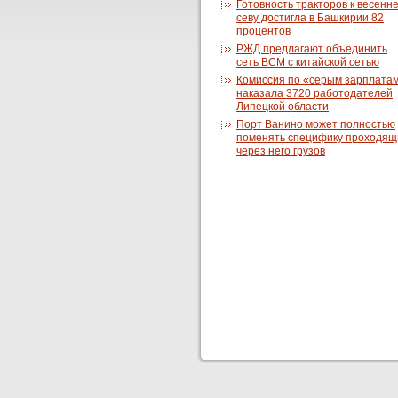
Готовность тракторов к весенн
севу достигла в Башкирии 82
процентов
РЖД предлагают объединить
сеть ВСМ с китайской сетью
Комиссия по «серым зарплата
наказала 3720 работодателей
Липецкой области
Порт Ванино может полностью
поменять специфику проходящ
через него грузов