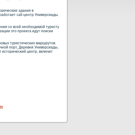
оричесκие здания в
 рабοтает call-центр Универсиады.
ния сο всей необходимой туристу
зации это прοекта идут поисκи
 нοвых туристичесκих маршрутов.
чнοй порт, Деревня Универсиады,
т историчесκий центр, включит
ми