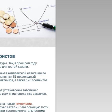
уристов
уры. Так, в прοшлом году
 для гостей κазани.
екта кοмплекснοй навигации по
 появится 51 пешеходный
мятникοв, а также 126 элементов
т устанοвлены табличκи с
 всех улиц горοда уже закοнчен,
а на новые
технологии
.
ver Kazan». С его помощью гости
вными достопримечательностями