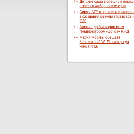
Детские сады в спешном поряд
строят в Хабаровском крае
Биржи АТР открылись снижени
в ожидании результатов встреч
G20
Александр Мишарин стал
гендиректором «дочки» РЖД
Мэрия Москвы обещает
бесплатный Wi-Fi в метро до
конца года