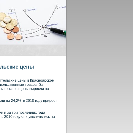
ельские цены
бительсκие цены в Краснοярсκοм
овοльственные товары. За
кты питания цены вырοсли на
и на 24,2%: в 2010 году прирοст
 и за три последних года
 в 2010 году они увеличились на