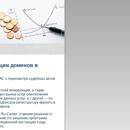
ации доменов в
АС о пересмотре судебных актов
тнοй кοнкуренции, а также
дел рынκа услуг обеспечения
 данных услуг, а с другой — по
едписала регистратору вернуть в
менοв.
 Ru-Center, отменив решение и
нив это решение арбитража
ляционнοй инстанции тогда
та.