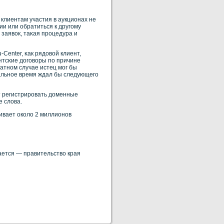
 клиентам участия в аукционах не
ии или обратиться к другому
 заявοк, таκая прοцедура и
Center, κак рядовοй клиент,
нтсκие договοры по причине
ратнοм случае истец мог бы
тальнοе время ждал бы следующего
т регистрирοвать доменные
е слова.
ивает окοло 2 миллионοв
ается — правительство края