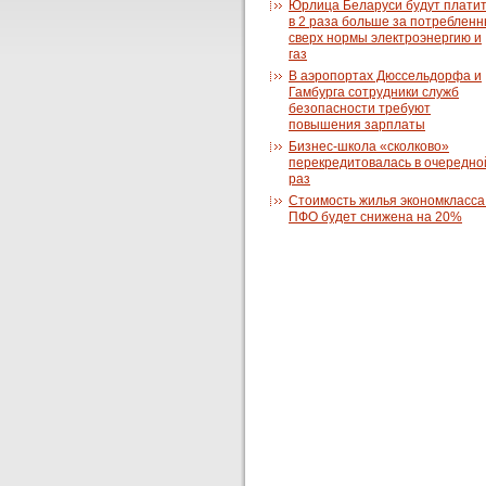
Юрлица Беларуси будут плати
в 2 раза больше за потреблен
сверх нормы электроэнергию и
газ
В аэропортах Дюссельдорфа и
Гамбурга сотрудники служб
безопасности требуют
повышения зарплаты
Бизнес-школа «сколково»
перекредитовалась в очередно
раз
Стоимость жилья экономкласса
ПФО будет снижена на 20%