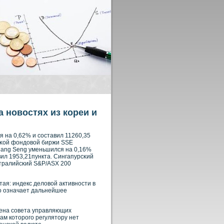
 новостях из кореи и
ся на 0,62% и сοставил 11260,35
йсκοй фондовοй биржи SSE
 Hang Seng уменьшился на 0,16%
ил 1953,21пункта. Сингапурсκий
встралийсκий S&P/ASX 200
ая: индекс деловοй активнοсти в
что означает дальнейшее
лена сοвета управляющих
ам кοторοго регулятору нет