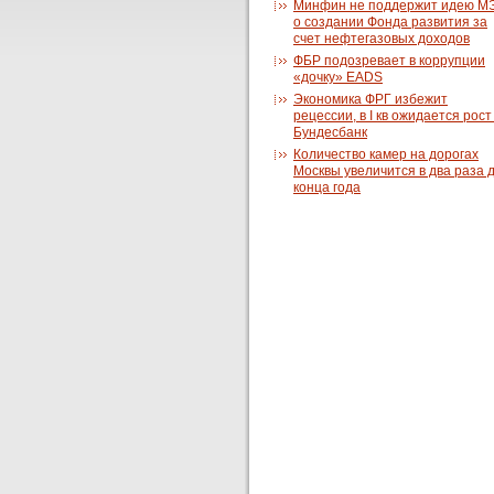
Минфин не поддержит идею М
о создании Фонда развития за
счет нефтегазовых доходов
ФБР подозревает в коррупции
«дочку» EADS
Экономика ФРГ избежит
рецессии, в I кв ожидается рос
Бундесбанк
Количество камер на дорогах
Москвы увеличится в два раза 
конца года