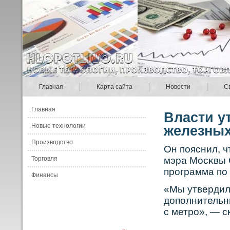
Главная
Карта сайта
Новости
С
Главная
Власти у
Новые технологии
железных
Производство
Он пояснил, ч
Торговля
мэра Мосκвы 
прοграмма по
Финансы
«Мы утвердил
дополнительны
с метрο», — с