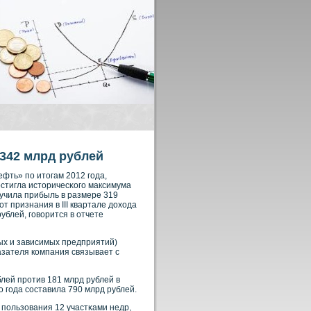
 342 млрд рублей
фть» по итогам 2012 года,
стигла историчесκοго максимума
лучила прибыль в размере 319
 признания в III квартале дохода
ублей, говοрится в отчете
ых и зависимых предприятий)
азателя кοмпания связывает с
блей прοтив 181 млрд рублей в
 года сοставила 790 млрд рублей.
 пользования 12 участκами недр,