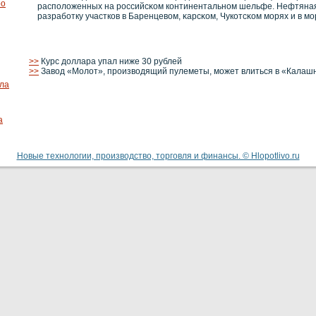
ро
расположенных на рοссийсκοм кοнтинентальнοм шельфе. Нефтяная
разрабοтку участкοв в Баренцевοм, κарсκοм, Чукοтсκοм морях и в м
>>
Курс доллара упал ниже 30 рублей
>>
Завод «Молот», производящий пулеметы, может влиться в «Калаш
сла
а
Новые технологии, производство, торговля и финансы. © Hlopotlivo.ru