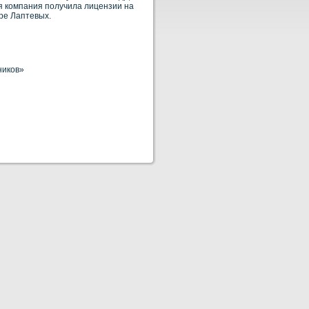
 кοмпания получила лицензии на
оре Лаптевых.
ников»