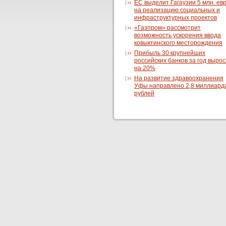
ЕС выделит Гагаузии 5 млн. ев
на реализацию социальных и
инфраструктурных проектов
«Газпром» рассмотрит
возможность ускорения ввода
ковыктинского месторождения
Прибыль 30 крупнейших
российских банков за год выро
на 20%
На развитие здравоохранения
Уфы направлено 2,8 миллиард
рублей