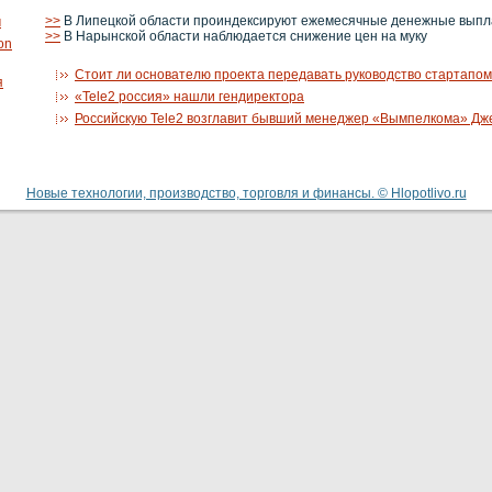
>>
В Липецкой области проиндексируют ежемесячные денежные выпл
м
>>
В Нарынской области наблюдается снижение цен на муку
on
Стоит ли основателю проекта передавать руководство стартапо
я
«Tele2 россия» нашли гендиректора
Российскую Tele2 возглавит бывший менеджер «Вымпелкома» Дж
Новые технологии, производство, торговля и финансы. © Hlopotlivo.ru