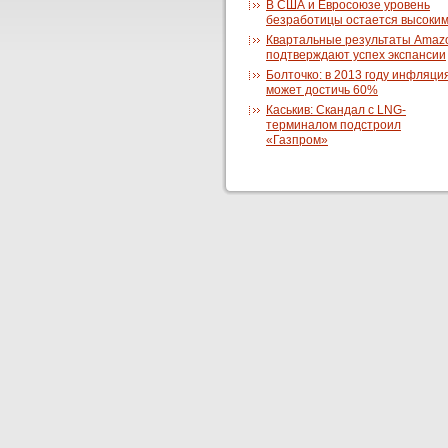
В США и Евросоюзе уровень
безработицы остается высоки
Квартальные результаты Amaz
подтверждают успех экспансии
Болточко: в 2013 году инфляци
может достичь 60%
Каськив: Скандал с LNG-
терминалом подстроил
«Газпром»