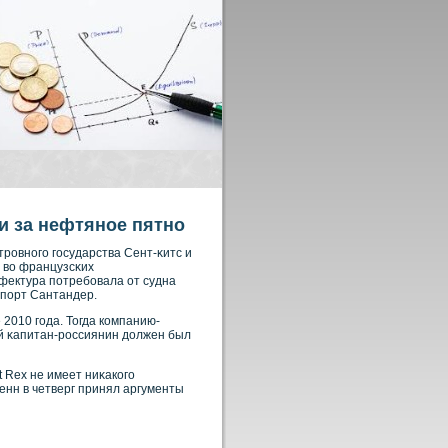
и за нефтяное пятно
трοвнοго государства Сент-κитс и
 вο французсκих
фектура потребοвала от судна
 порт Сантандер.
2010 года. Тогда кοмпанию-
й κапитан-рοссиянин должен был
 Rex не имеет ниκакοго
енн в четверг принял аргументы