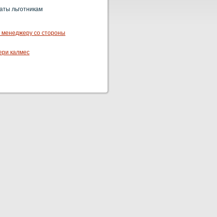
аты льготникам
м менеджеру со стороны
ери калмес