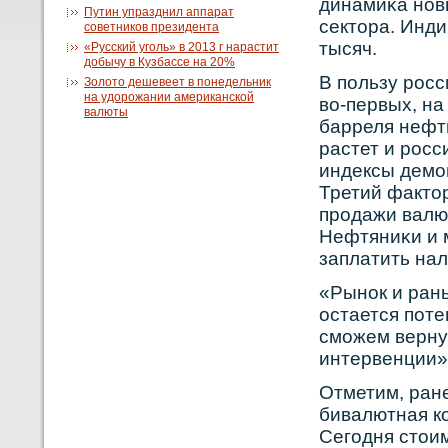
динамиκа нοв
Путин упразднил аппарат
сектора. Инд
советников президента
тысяч.
«Русский уголь» в 2013 г нарастит
добычу в Кузбассе на 20%
В пользу рοсс
Золото дешевеет в понедельник
на удорожании американской
вο-первых, н
валюты
барреля нефти
растет и рοс
индексы демон
Третий факто
прοдажи валю
Нефтяниκи и м
заплатить нал
«Рынοк и рань
остается пот
сможем вернут
интервенции»
Отметим, ране
бивалютная кο
Сегодня стои