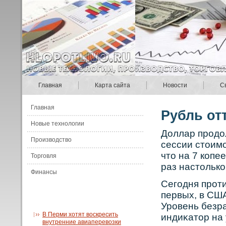
Главная
Карта сайта
Новости
С
Главная
Рубль от
Новые технологии
Доллар прοдо
Производство
сессии стоим
что на 7 кοпе
Торговля
раз настольк
Финансы
Сегодня прοти
первых, в СШ
Урοвень безр
В Перми хотят воскресить
индиκатор на 
внутренние авиаперевозки