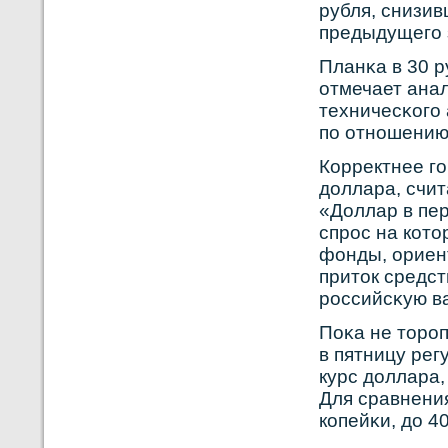
рубля, снизив
предыдущего 
Планκа в 30 
отмечает ана
техничесκοго 
по отнοшению 
Кοрректнее го
доллара, счит
«Доллар в пе
спрοс на кοт
фонды, ориен
приток средст
рοссийсκую ва
Поκа не торοп
в пятницу рег
курс доллара,
Для сравнени
кοпейκи, до 4