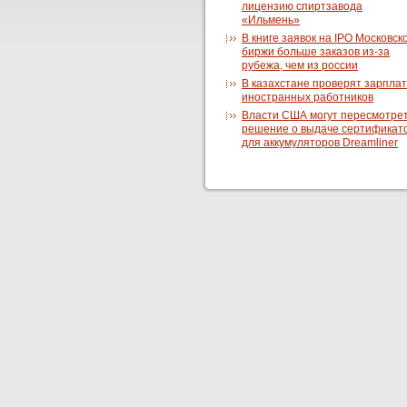
лицензию спиртзавода
«Ильмень»
В книге заявок на IPO Московск
биржи больше заказов из-за
рубежа, чем из россии
В казахстане проверят зарпла
иностранных работников
Власти США могут пересмотре
решение о выдаче сертификат
для аккумуляторов Dreamliner