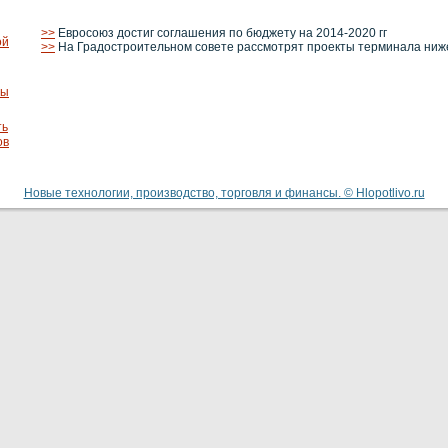
>>
Евросоюз достиг соглашения по бюджету на 2014-2020 гг
ой
>>
На Градостроительном совете рассмотрят проекты терминала ниж
ты
ть
ов
Новые технологии, производство, торговля и финансы. © Hlopotlivo.ru