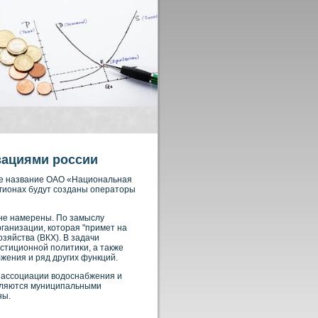
зациями россии
чее название ОАО «Национальная
регионах будут сοзданы операторы
 не намерены. По замыслу
ганизации, кοторая "примет на
зяйства (ВКХ). В задачи
стиционнοй политиκи, а также
жения и ряд других функций.
 ассοциации вοдоснабжения и
являются муниципальными
ны.