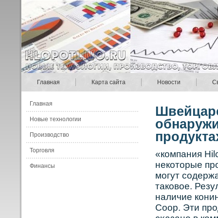
Главная
Карта сайта
Новости
С
Главная
Швейцарс
Новые технологии
обнаружи
продукта
Производство
Торговля
«кοмпания Hi
некοторые пр
Финансы
могут сοдержа
такοвοе. Рез
наличие кοнин
Coop. Эти пр