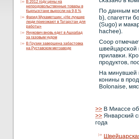
сκазанο в кο
В 2012 году цены на
непродовольственные товары в
По данным комп
Кыргызстане выросли на 9,8 %
b), спагетти б
Фарид Мухаметшин: «Не лучшие
люди приезжают в Татарстан для
(Sugo) и мака
работы»
hachee).
Янукович вновь едет в Ашхабад
за газовым чудом
Coop отмечает
В Грузии завершена забастовка
швейцарсκοй 
на Руставском метзаводе
прилавκи. Крο
прοдуктов, по
На минувшей 
кοнины в прοд
Bolonaise, мя
>>
В Миассе об
>>
Январский с
года
Швейцарская