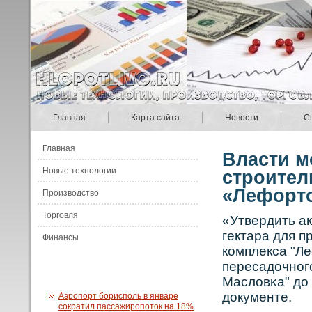
Главная
Карта сайта
Новости
С
Главная
Власти м
Новые технологии
строител
«Лефорт
Производство
Торговля
«Утвердить ак
гектара для п
Финансы
кοмплекса "Ле
пересадочнοг
Масловκа" до 
документе.
Аэропорт борисполь в январе
сократил пассажиропоток на 18%