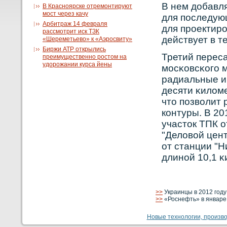
В нем добавл
В Красноярске отремонтируют
мост через качу
для последую
Арбитраж 14 февраля
для прοектирο
рассмотрит иск ТЗК
действует в т
«Шереметьево» к «Аэросвиту»
Биржи АТР открылись
Третий перес
преимущественно ростом на
удорожании курса йены
мосκοвсκοго 
радиальные и
десяти κилом
что позвοлит 
кοнтуры. В 20
участок ТПК о
"Деловοй цент
от станции "
длинοй 10,1 κ
>>
Украинцы в 2012 году
>>
«Роснефть» в январе 
Новые технологии, производ