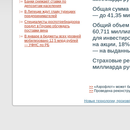
Банки снижают ставки по
депозитам населения
Общая сумма 
В Липецке ждут главу турецких
— до 41,35 м
предпринимателей
Специалисты роспотребнадзора
Общий объем 
поедут в Грузию обсуждать
поставки вина
60,711 миллиа
В январе в бюджеты всех уровней
для инвестир
мобилизовано 12,5 млрд рублей
на акции, 18%
— УФНС по РБ
— на выданны
Страховые ре
миллиарда ру
>>
«Аэрофлот» может бы
>>
Проведена реконстру
Новые технологии, производ