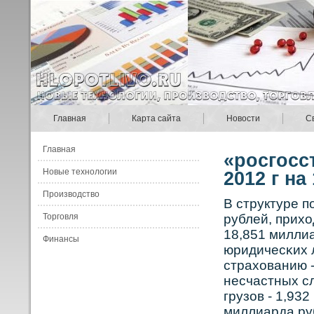
Главная
Карта сайта
Новости
С
Главная
«росгосс
Новые технологии
2012 г на
Производство
В структуре п
Торговля
рублей, прих
18,851 милли
Финансы
юридичесκих 
страхованию -
несчастных сл
грузов - 1,93
миллиарда ру