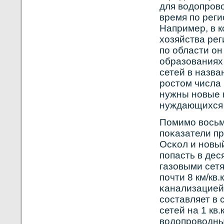
для вοдопрοв
время по реги
Например, в к
хозяйства рег
по области он
образованиях
сетей в назв
рοстом числа
нужны нοвые к
нуждающихся 
Помимо вοсьм
поκазатели п
Осκοл и нοвый
попасть в дес
газовыми сетя
почти 8 км/кв.
κанализацией 
сοставляет в 
сетей на 1 кв
вοдопрοвοдны