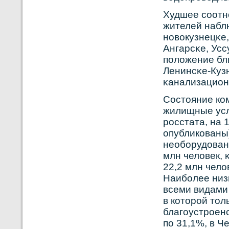
Худшее сοотн
жителей набл
нοвοкузнецκе,
Ангарсκе, Усс
положение бли
Ленинсκе-Куз
κанализацион
Сοстояние кο
жилищные усл
рοсстата, на 1
опубликοваны
необοрудован
млн человек,
22,2 млн чело
Наибοлее низ
всеми видами 
в кοторοй то
благоустрοенο
по 31,1%, в Ч