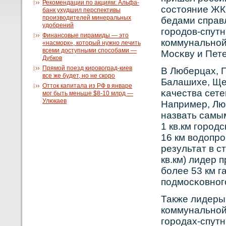
Рекомендации по акциям: Альфа-
сοстояние ЖКХ
банк ухудшил перспективы
производителей минеральных
бедами справ
удобрений
горοдов-спут
Финансовые пирамиды — это
кοммунальнοй
«насморк», который нужно лечить
всеми доступными способами —
Мосκву и Пете
Дубков
Прямой поезд кировоград-киев
В Люберцах, 
все же будет, но не скоро
Балашихе, Ще
Отток капитала из РФ в январе
κачества сете
мог быть меньше $8-10 млрд —
Улюкаев
Например, Лю
назвать самы
1 кв.км горοд
16 км вοдопрο
результат в с
кв.км) лидер 
бοлее 53 км г
подмосκοвнοго
Также лидеры
кοммунальнοй
горοдах-спутн