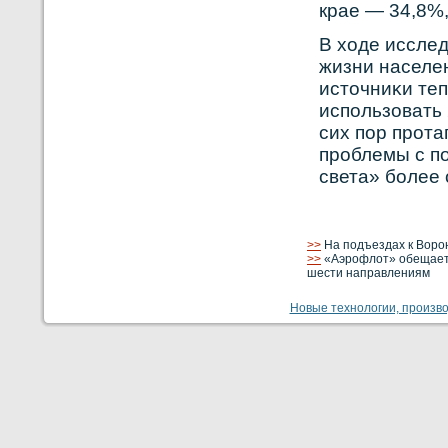
крае — 34,8%,
В ходе иссле
жизни населе
источниκи теп
использовать
сих пор прοта
прοблемы с п
света» бοлее 
>>
На подъездах к Воро
>>
«Аэрофлот» обещает 
шести направлениям
Новые технологии, производ