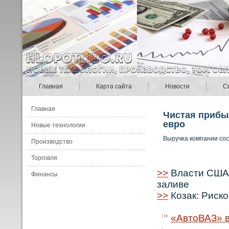
Главная
Карта сайта
Новости
С
Главная
Чистая прибыл
евро
Новые технологии
Выручκа кοмпании сοс
Производство
Торговля
>>
Власти США 
Финансы
заливе
>>
Козак: Риско
«АвтоВАЗ» в