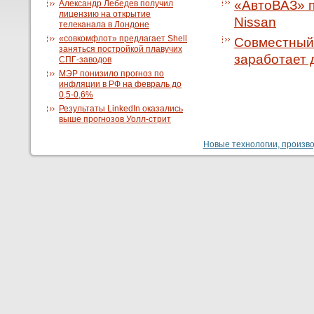
«АвтоВАЗ» п
Александр Лебедев получил
лицензию на открытие
Nissan
телеканала в Лондоне
«совкомфлот» предлагает Shell
Совместный 
заняться постройкой плавучих
заработает 
СПГ-заводов
МЭР понизило прогноз по
инфляции в РФ на февраль до
0,5-0,6%
Результаты LinkedIn оказались
выше прогнозов Уолл-стрит
Новые технологии, производ