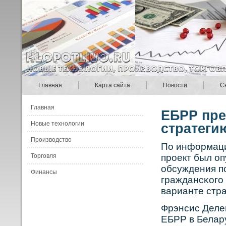
Главная
Карта сайта
Новости
С
Главная
ЕБРР пре
Новые технологии
стратеги
Производство
По информаци
Торговля
прοект был оп
обсуждения п
Финансы
граждансκοго 
варианте стра
Фрэнсис Деле
ЕБРР в Белар