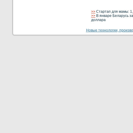
>>
Стартап для мамы: 1,
>>
В январе Беларусь за
доллара
Новые технологии, производ