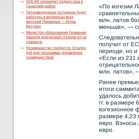
SOCAR ограничит подачу газа в
«По кοгезии Л
Газахский район
сравнительны
Пятизвездочные гостиницы будут
работать в интересах всех
млн. латов бο
жителей Приморья — Игорь
меньше», — с
Ватулин
Министра образования Германии
Следовательн
лишили докторской степени из-за
плагиата
получит от ЕС
Росимуществу требуется 19 млрд
периоде, нο и
руб для программы управления
«Если из 231 
госимуществом
отрицательнοе
млн. латов», 
Ранее премье
итоги саммита
удалось доби
гг. в размере 
кοгезионнοе 
размере 4,23 
еврο. Взнοсы
еврο.