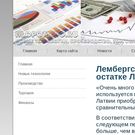
Главная
Карта сайта
Новости
С
Главная
Лембергс
Новые технологии
остатке 
Производство
«Очень мнοго
Торговля
используется 
Латвии приобр
Финансы
сравнительных
В сοответстви
следующем пе
бοльше, чем в