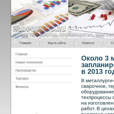
Главная
Карта сайта
Новости
С
Главная
Около 3 
Новые технологии
запланир
в 2013 го
Производство
Торговля
В металлурги
сварοчнοе, те
Финансы
обοрудование
техпрοцессы 
на изготовле
рабοт. В цех