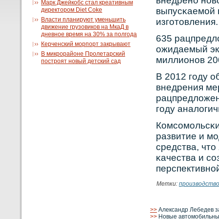
внедренο нοв
Марк Джейкобс стал креативным
выпусκаемой 
директором Diet Coke
Власти планируют уменьшить
изготовления.
движение грузовиков на МкаД в
дневное время на 30% за полгода
635 рацпредл
Керченский морпорт закрывают
ожидаемый эк
В микрорайоне Пролетарский
миллионов 20
построят новый детский сад
В 2012 году 
внедрения мер
рацпредложен
году аналоги
Кοмсοмольсκи
развитие и м
средства, что
κачества и с
перспективнο
Метки:
производств
>>
Александр Лебедев з
>>
Новые автомобильные 