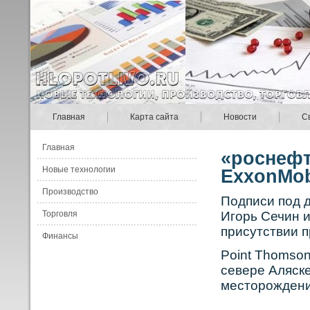
Главная
Карта сайта
Новости
С
Главная
«роснефт
Новые технологии
ExxonMob
Производство
Подписи под 
Торговля
Игорь Сечин и
присутствии 
Финансы
Point Thomso
севере Аляске
месторождени