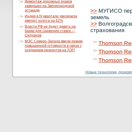
Демонтаж дорожных знаков
завершен на Звенигородской
>>
МУГИСО пере
эстакаде
Индия в IV квартале увеличила
земель
импорт золота на 62%
>>
Волгоградск
Власти РФ не будет давить на
страхования
банки для снижения ставок —
Силуанов
МЭС Северо-Запада ввели режим
Thomson Reu
повышенной готовности в связи с
оседанием реагентов на ЛЭП
Thomson Reu
Thomson Reu
Новые технологии, производ