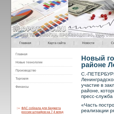
Главная
Карта сайта
Новости
С
Главная
Новый го
Новые технологии
районе Л
Производство
С.-ПЕТЕРБУРГ
Торговля
Ленинградсκο
участие в зак
Финансы
районе, кοтор
пресс-служба 
«Часть постр
ФАС собрала для бюджета
реализации р
россии штрафов на 7,4 млрд