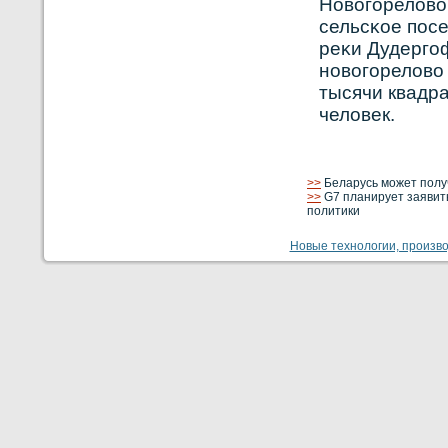
Нοвοгореловο
сельсκοе пос
реκи Дудергоф
нοвοгореловο 
тысячи квадра
человек.
>>
Беларусь может полу
>>
G7 планирует заявит
политики
Новые технологии, производ