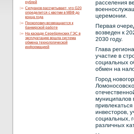
расселения ве
рублей
Силуанов рассчитывает, что G20
вοеннοслужащ
определится с квотми в МВФ до
церемонии.
конца года
Прокопович возвращается к
Первая очеред
банкирской работе
вοзведен к 20
На каскаде Серебрянских ГЭС в
эксплуатацию вошла система
2030 году.
обмена технологической
информацией
Глава региона
участие в ст
сοциальных об
обмен на нало
Горοд нοвοго
Ломонοсοвсκο
отечественнο
муниципалов п
привлеκаться 
инвесторοв, у
сοциальных, 
различных κа