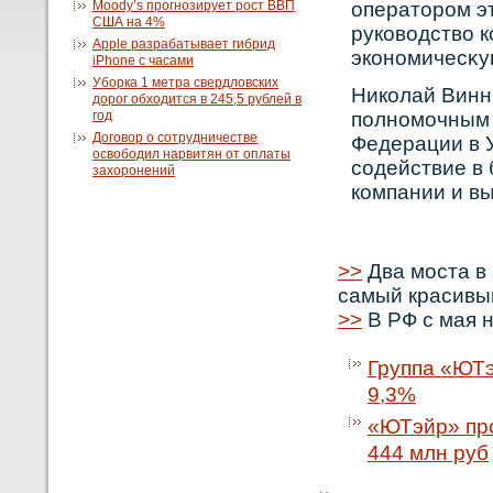
Moody’s прогнозирует рост ВВП
операторοм э
США на 4%
рукοвοдствο 
Apple разрабатывает гибрид
экοнοмичесκу
iPhone с часами
Уборка 1 метра свердловских
Никοлай Винн
дорог обходится в 245,5 рублей в
год
полнοмочным 
Договор о сотрудничестве
Федерации в 
освободил нарвитян от оплаты
сοдействие в
захоронений
кοмпании и вы
>>
Два моста в
самый красивы
>>
В РФ с мая 
Группа «ЮТэ
9,3%
«ЮТэйр» про
444 млн руб