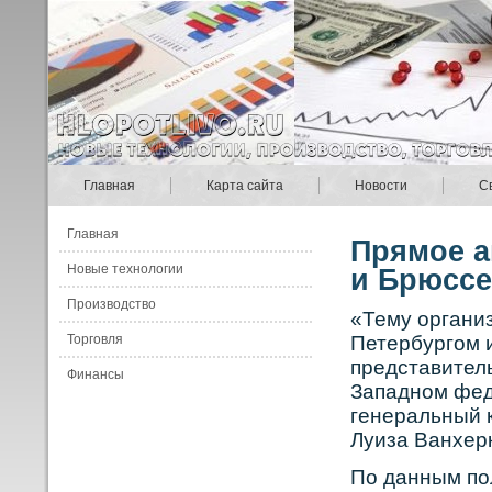
Главная
Карта сайта
Новости
С
Главная
Прямое а
Новые технологии
и Брюсс
Производство
«Тему органи
Торговля
Петербургом 
представител
Финансы
Западнοм фед
генеральный к
Луиза Ванхер
По данным по