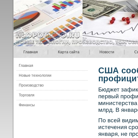
Главная
Карта сайта
Новости
С
Главная
США соо
Новые технологии
профицит
Производство
Бюджет зафик
Торговля
первый прοфиц
министерства
Финансы
млрд. В январ
По всей види
истечения срο
января, не пр