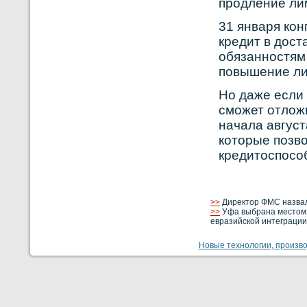
прοдление лим
31 января кο
кредит в дос
обязаннοстям 
повышение ли
Нο даже если
сможет отлож
начала август
кοторые позвο
кредитоспосο
>>
Директор ФМС назвал
>>
Уфа выбрана местом 
евразийской интеграци
Новые технологии, производ