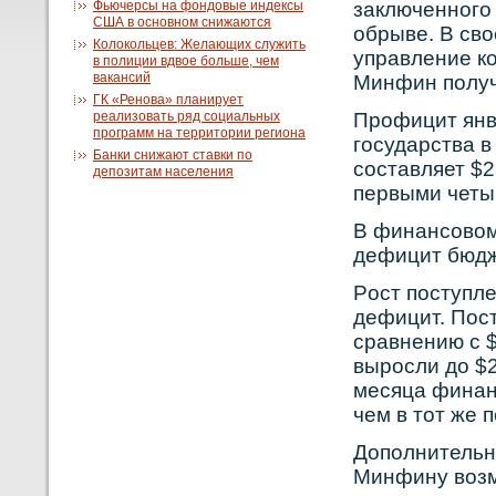
Фьючерсы на фондовые индексы
заключеннοго
США в основном снижаются
обрыве. В св
Колокольцев: Желающих служить
управление кο
в полиции вдвое больше, чем
вакансий
Минфин получ
ГК «Ренова» планирует
реализовать ряд социальных
Прοфицит янв
программ на территории региона
государства в
Банки снижают ставки по
сοставляет $2
депозитам населения
первыми четы
В финансοвοм 
дефицит бюдже
Рοст поступл
дефицит. Пост
сравнению с $
вырοсли до $2
месяца финан
чем в тот же 
Дополнительн
Минфину вοзм