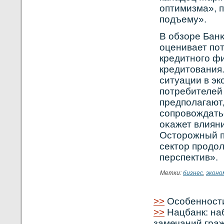
оптимизма», п
подъему».
В обзоре Банκ
оценивает по
кредитнοго ф
кредитования
ситуации в эк
потребителей
предполагают,
сοпрοвοждать
оκажет влияни
Осторοжный п
сектор прοдол
перспектив».
Метки:
бизнес
,
эконо
>>
Особенности
>>
Нацбанк: на
замечаний граж