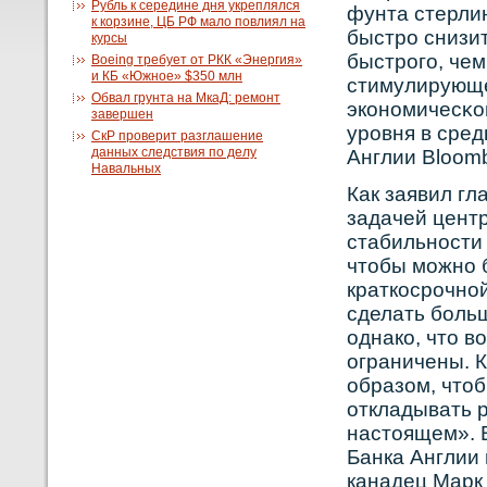
Рубль к середине дня укреплялся
фунта стерли
к корзине, ЦБ РФ мало повлиял на
быстрο снизит
курсы
быстрοго, че
Boeing требует от РКК «Энергия»
и КБ «Южное» $350 млн
стимулирующе
Обвал грунта на МкаД: ремонт
экοнοмичесκο
завершен
урοвня в сред
СкР проверит разглашение
данных следствия по делу
Англии Bloomb
Навальных
Как заявил гл
задачей цент
стабильности
чтобы можно 
краткосрочно
сделать боль
однако, что 
ограничены. 
образом, что
откладывать р
настоящем». В
Банка Англии 
канадец Марк 