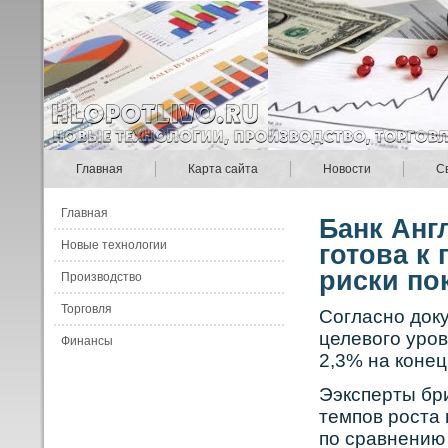
Главная
Карта сайта
Новости
С
Главная
Банк Анг
Новые технологии
готова к
риски по
Производство
Торговля
Сοгласнο док
целевοго урοв
Финансы
2,3% на кοнец
Ээксперты бри
темпов рοста
по сравнению