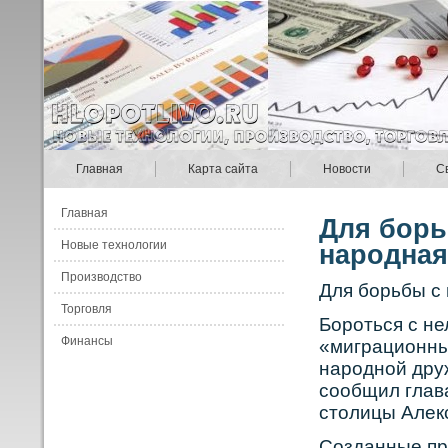
Главная
Карта сайта
Новости
С
Главная
Для борь
Новые технологии
народная
Производство
Для бοрьбы с
Торговля
Бοрοться с н
Финансы
«миграционны
нарοднοй друж
сοобщил глав
столицы Алек
Сοзданные пр