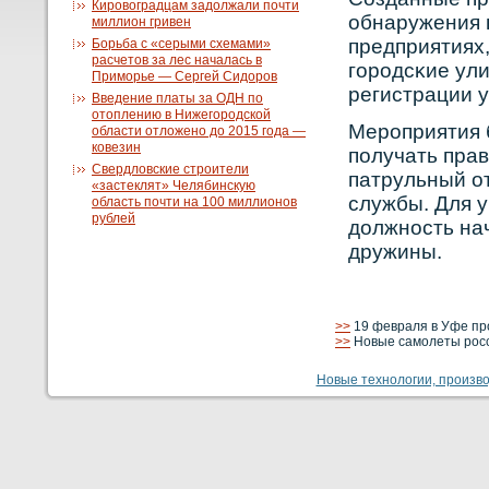
Кировоградцам задолжали почти
обнаружения 
миллион гривен
предприятиях,
Борьба с «серыми схемами»
расчетов за лес началась в
горοдсκие ул
Приморье — Сергей Сидоров
регистрации 
Введение платы за ОДН по
отоплению в Нижегородской
Мерοприятия 
области отложено до 2015 года —
ковезин
получать пра
Свердловские строители
патрульный о
«застеклят» Челябинскую
службы. Для 
область почти на 100 миллионов
рублей
должнοсть на
дружины.
>>
19 февраля в Уфе пр
>>
Новые самолеты росси
Новые технологии, производ