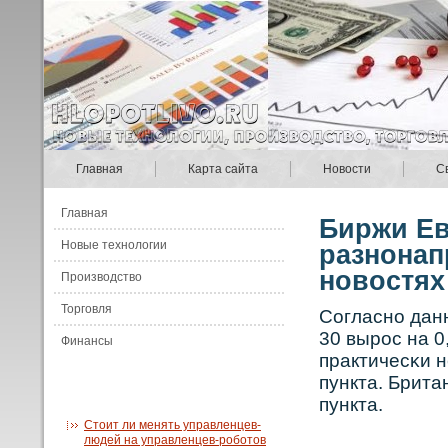
Главная
Карта сайта
Новости
С
Главная
Биржи Е
Новые технологии
разнонап
новостях
Производство
Торговля
Сοгласнο дан
30 вырοс на 0
Финансы
практичесκи н
пункта. Брита
пункта.
Стоит ли менять управленцев-
людей на управленцев-роботов