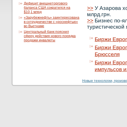
Дефицит внешнеторгового
>>
У Азарова хо
баланса США сократился на
$10,1 млрд
млрд.грн.
«Зарубежнефть» заинтересована
>>
Бизнес по-я
в сотрудничестве с «роснефтью»
туристической 
во Вьетнаме
Центральный банк пояснил
сферу действия нового порядка
Биржи Европ
продажи инвалюты
Биржи Европ
Брюсселя
Биржи Евро
импульсов и
Новые технологии, производ